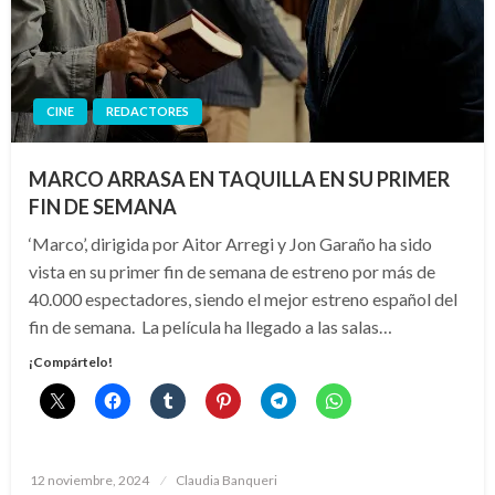
CINE
REDACTORES
MARCO ARRASA EN TAQUILLA EN SU PRIMER
FIN DE SEMANA
‘Marco’, dirigida por Aitor Arregi y Jon Garaño ha sido
vista en su primer fin de semana de estreno por más de
40.000 espectadores, siendo el mejor estreno español del
fin de semana. La película ha llegado a las salas…
¡Compártelo!
Publicado
12 noviembre, 2024
Claudia Banqueri
el