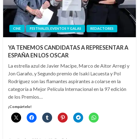
CINE
FESTIVALES, EVENTOS Y GALAS
REDACTORES
YA TENEMOS CANDIDATAS A REPRESENTAR A
ESPAÑA EN LOS OSCAR
La estrella azul de Javier Macipe, Marco de Aitor Arregi y
Jon Garaño, y Segundo premio de Isaki Lacuesta y Pol
Rodríguez son las flamantes aspirantes a colarse en la
categoría a Mejor Película Internacional en la 97 edición
de los Premios…
¡Compártelo!
Publicado