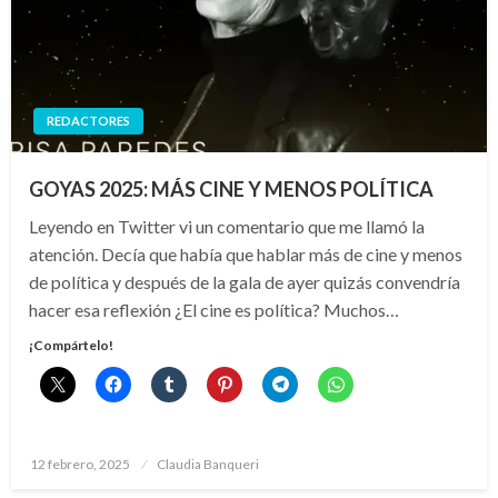
REDACTORES
GOYAS 2025: MÁS CINE Y MENOS POLÍTICA
Leyendo en Twitter vi un comentario que me llamó la
atención. Decía que había que hablar más de cine y menos
de política y después de la gala de ayer quizás convendría
hacer esa reflexión ¿El cine es política? Muchos…
¡Compártelo!
Publicado
12 febrero, 2025
Claudia Banqueri
el