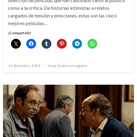
selección de películas que han cautivado tanto al público
como a la crítica. De historias intimistas a relatos
cargados de tensión y emociones, estas son las cinco
mejores películas…
¡Compártelo!
Publicado
31 diciembre, 2024
Jorge Gutiérrez Leguina
el