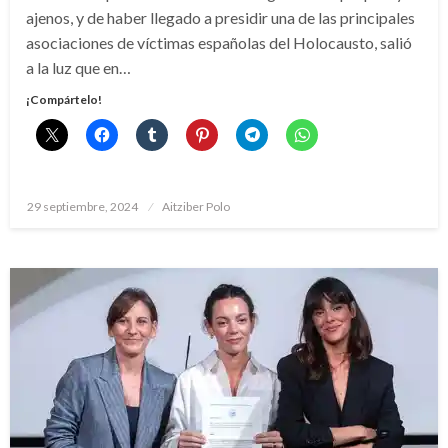
ajenos, y de haber llegado a presidir una de las principales
asociaciones de víctimas españolas del Holocausto, salió
a la luz que en…
¡Compártelo!
Publicado
29 septiembre, 2024
Aitziber Polo
el