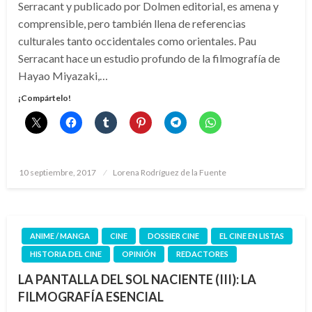
Serracant y publicado por Dolmen editorial, es amena y
comprensible, pero también llena de referencias
culturales tanto occidentales como orientales. Pau
Serracant hace un estudio profundo de la filmografía de
Hayao Miyazaki,…
¡Compártelo!
Publicado
10 septiembre, 2017
Lorena Rodríguez de la Fuente
el
ANIME / MANGA
CINE
DOSSIER CINE
EL CINE EN LISTAS
HISTORIA DEL CINE
OPINIÓN
REDACTORES
LA PANTALLA DEL SOL NACIENTE (III): LA
FILMOGRAFÍA ESENCIAL