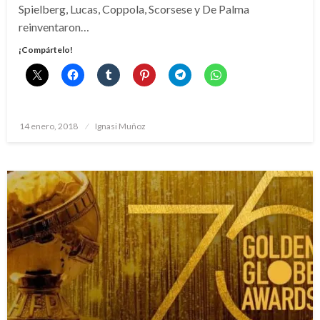
Spielberg, Lucas, Coppola, Scorsese y De Palma
reinventaron…
¡Compártelo!
Publicado
14 enero, 2018
Ignasi Muñoz
el