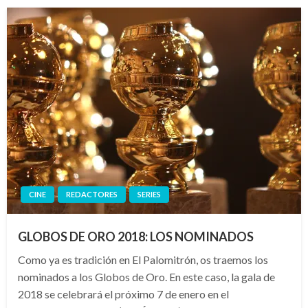
CINE
REDACTORES
SERIES
GLOBOS DE ORO 2018: LOS NOMINADOS
Como ya es tradición en El Palomitrón, os traemos los
nominados a los Globos de Oro. En este caso, la gala de
2018 se celebrará el próximo 7 de enero en el