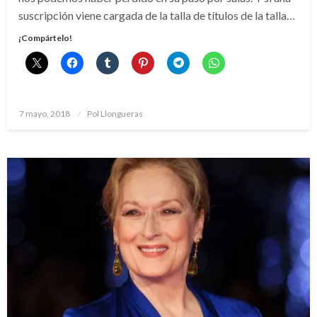
suscripción viene cargada de la talla de títulos de la talla…
¡Compártelo!
Publicado
7 mayo, 2018
Pol Llongueras
el