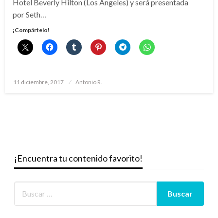
Hotel Beverly Hilton (Los Ángeles) y será presentada
por Seth…
¡Compártelo!
Publicado
11 diciembre, 2017
Antonio R.
el
¡Encuentra tu contenido favorito!