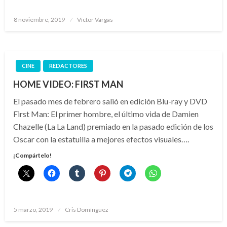
Publicado
8 noviembre, 2019
Víctor Vargas
el
CINE
REDACTORES
HOME VIDEO: FIRST MAN
El pasado mes de febrero salió en edición Blu-ray y DVD
First Man: El primer hombre, el último vida de Damien
Chazelle (La La Land) premiado en la pasado edición de los
Oscar con la estatuilla a mejores efectos visuales….
¡Compártelo!
Publicado
5 marzo, 2019
Cris Domínguez
el