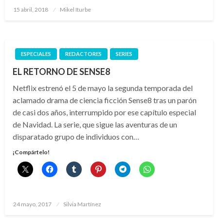
Publicado
15 abril, 2018
Mikel Iturbe
el
ESPECIALES
REDACTORES
SERIES
EL RETORNO DE SENSE8
Netflix estrenó el 5 de mayo la segunda temporada del
aclamado drama de ciencia ficción Sense8 tras un parón
de casi dos años, interrumpido por ese capítulo especial
de Navidad. La serie, que sigue las aventuras de un
disparatado grupo de individuos con…
¡Compártelo!
Publicado
24 mayo, 2017
Silvia Martínez
el