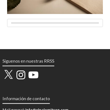
Síguenos en nuestras RRSS
X
Instagram
YouTube
Información de contacto
Mail general:
info@elpalomitron.com