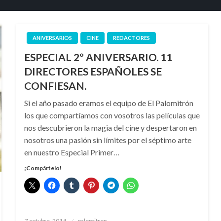
ANIVERSARIOS
CINE
REDACTORES
ESPECIAL 2º ANIVERSARIO. 11
DIRECTORES ESPAÑOLES SE
CONFIESAN.
Si el año pasado eramos el equipo de El Palomitrón
los que compartíamos con vosotros las películas que
nos descubrieron la magia del cine y despertaron en
nosotros una pasión sin límites por el séptimo arte
en nuestro Especial Primer…
¡Compártelo!
Publicado
7 octubre, 2014
palomitron