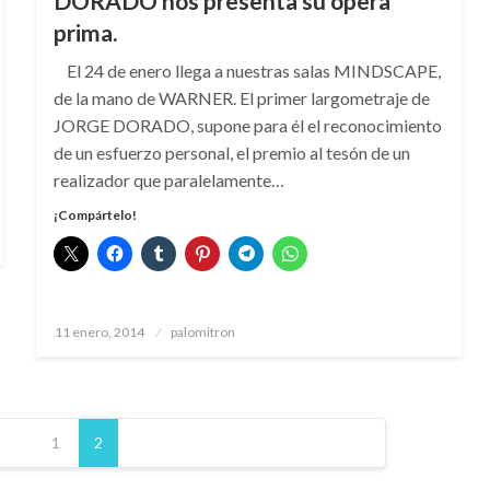
DORADO nos presenta su ópera
prima.
El 24 de enero llega a nuestras salas MINDSCAPE,
de la mano de WARNER. El primer largometraje de
JORGE DORADO, supone para él el reconocimiento
de un esfuerzo personal, el premio al tesón de un
realizador que paralelamente…
¡Compártelo!
Publicado
11 enero, 2014
palomitron
el
1
2