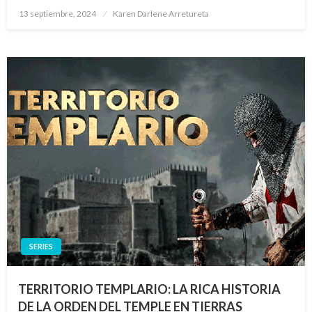
Publicado
13 septiembre, 2024
Karen Darlene Arretureta
el
SERIES
TERRITORIO TEMPLARIO: LA RICA HISTORIA
DE LA ORDEN DEL TEMPLE EN TIERRAS