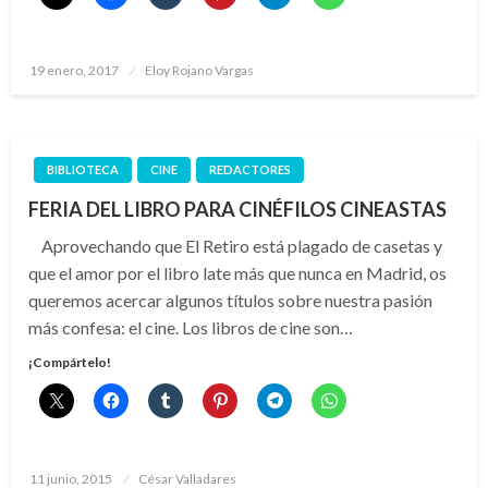
Publicado
19 enero, 2017
Eloy Rojano Vargas
el
BIBLIOTECA
CINE
REDACTORES
FERIA DEL LIBRO PARA CINÉFILOS CINEASTAS
Aprovechando que El Retiro está plagado de casetas y
que el amor por el libro late más que nunca en Madrid, os
queremos acercar algunos títulos sobre nuestra pasión
más confesa: el cine. Los libros de cine son…
¡Compártelo!
Publicado
11 junio, 2015
César Valladares