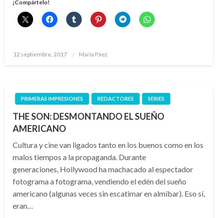
¡Compártelo!
Publicado
12 septiembre, 2017
María Páez
el
PRIMERAS IMPRESIONES
REDACTORES
SERIES
THE SON: DESMONTANDO EL SUEÑO
AMERICANO
Cultura y cine van ligados tanto en los buenos como en los
malos tiempos a la propaganda. Durante
generaciones, Hollywood ha machacado al espectador
fotograma a fotograma, vendiendo el edén del sueño
americano (algunas veces sin escatimar en almíbar). Eso sí,
eran…