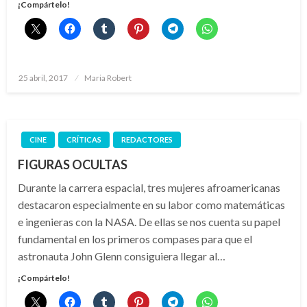
¡Compártelo!
Publicado
25 abril, 2017
Maria Robert
el
CINE
CRÍTICAS
REDACTORES
FIGURAS OCULTAS
Durante la carrera espacial, tres mujeres afroamericanas
destacaron especialmente en su labor como matemáticas
e ingenieras con la NASA. De ellas se nos cuenta su papel
fundamental en los primeros compases para que el
astronauta John Glenn consiguiera llegar al…
¡Compártelo!