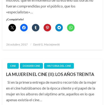
motivos: que en el momento de su estreno sus obras no
fueran comprendidas por el público, que los
«especialistas»…
¡Compártelo!
Publicado
26 octubre, 2017
David G. Maciejewski
el
CINE
DOSSIER CINE
HISTORIA DEL CINE
LA MUJER EN EL CINE (II): LOS AÑOS TREINTA
Si en la primera entrega de nuestro recorrido de la mujer
en el cine hablábamos de la época silente y el papel de la
mujer en los albores del séptimo arte, aquellos en lo que
apenas existía el cine…