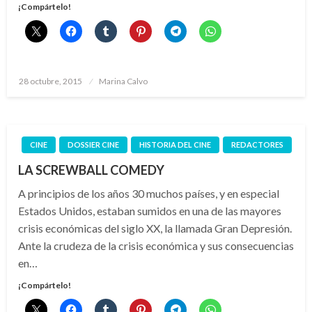
¡Compártelo!
Publicado
28 octubre, 2015
Marina Calvo
el
CINE
DOSSIER CINE
HISTORIA DEL CINE
REDACTORES
LA SCREWBALL COMEDY
A principios de los años 30 muchos países, y en especial
Estados Unidos, estaban sumidos en una de las mayores
crisis económicas del siglo XX, la llamada Gran Depresión.
Ante la crudeza de la crisis económica y sus consecuencias
en…
¡Compártelo!