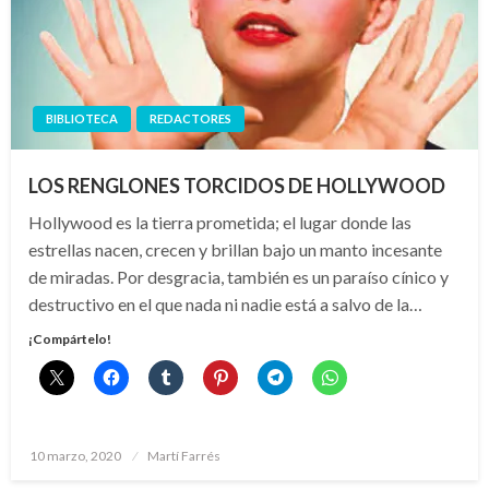
BIBLIOTECA
REDACTORES
LOS RENGLONES TORCIDOS DE HOLLYWOOD
Hollywood es la tierra prometida; el lugar donde las
estrellas nacen, crecen y brillan bajo un manto incesante
de miradas. Por desgracia, también es un paraíso cínico y
destructivo en el que nada ni nadie está a salvo de la…
¡Compártelo!
Publicado
10 marzo, 2020
Martí Farrés
el