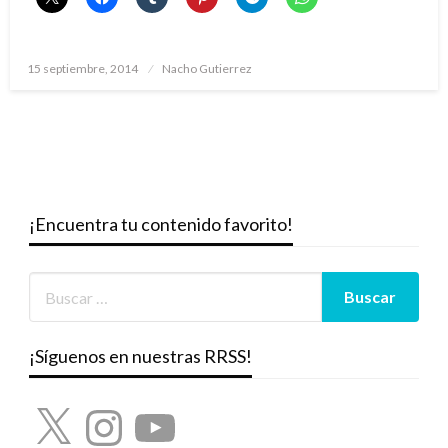
Publicado
15 septiembre, 2014
Nacho Gutierrez
el
¡Encuentra tu contenido favorito!
¡Síguenos en nuestras RRSS!
X
Instagram
YouTube