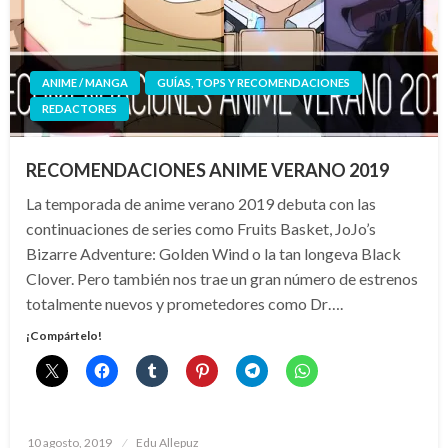
ANIME / MANGA
GUÍAS, TOPS Y RECOMENDACIONES
REDACTORES
RECOMENDACIONES ANIME VERANO 2019
La temporada de anime verano 2019 debuta con las
continuaciones de series como Fruits Basket, JoJo’s
Bizarre Adventure: Golden Wind o la tan longeva Black
Clover. Pero también nos trae un gran número de estrenos
totalmente nuevos y prometedores como Dr….
¡Compártelo!
Publicado
10 agosto, 2019
Edu Allepuz