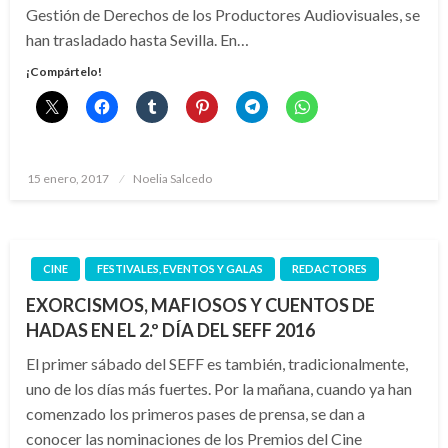
Gestión de Derechos de los Productores Audiovisuales, se
han trasladado hasta Sevilla. En…
¡Compártelo!
Publicado
15 enero, 2017
Noelia Salcedo
el
CINE
FESTIVALES, EVENTOS Y GALAS
REDACTORES
EXORCISMOS, MAFIOSOS Y CUENTOS DE
HADAS EN EL 2.º DÍA DEL SEFF 2016
El primer sábado del SEFF es también, tradicionalmente,
uno de los días más fuertes. Por la mañana, cuando ya han
comenzado los primeros pases de prensa, se dan a
conocer las nominaciones de los Premios del Cine