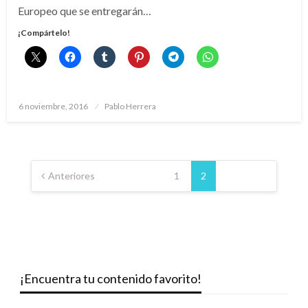
Europeo que se entregarán…
¡Compártelo!
Publicado
6 noviembre, 2016
Pablo Herrera
el
Paginación
de
Anteriores
1
2
entradas
¡Encuentra tu contenido favorito!