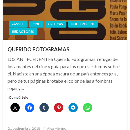
66 SSIFF
CINE
CRÍTICAS
NUESTRO CINE
REDACTORES
QUERIDO FOTOGRAMAS
LOS ANTECEDENTES Querido Fotogramas, refugio de
los amantes del cine y guía para los que escribimos sobre
él. Naciste en una época oscura de un país entonces gris,
pero de tus páginas brotaba el color de las alfombras
rojas y…
¡Compártelo!
Publicado
21 septiembre, 2018
Alex Merino