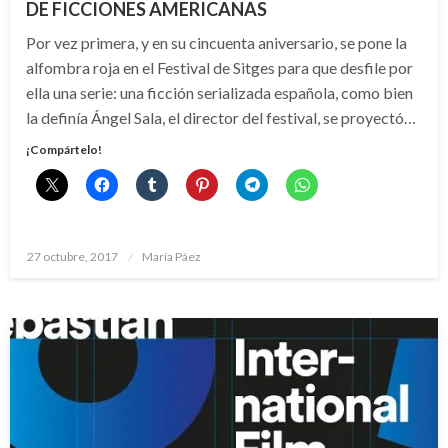
DE FICCIONES AMERICANAS
Por vez primera, y en su cincuenta aniversario, se pone la
alfombra roja en el Festival de Sitges para que desfile por
ella una serie: una ficción serializada española, como bien
la definía Ángel Sala, el director del festival, se proyectó…
¡Compártelo!
Publicado
27 octubre, 2017
María Páez
el