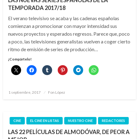
LAS NUEVAS SERIES ESPAÑOLAS DE LA
TEMPORADA 2017/18
El verano televisivo se acaba y las cadenas españolas
comienzan a promocionar con mayor intensidad sus
nuevos proyectos y esperados regresos. Parece que, poco
a poco, las televisiones generalistas vuelven a coger cierto
ritmo de emisión de series de producción…
¡Compártelo!
Publicado
1 septiembre, 2017
Fon López
el
CINE
EL CINE EN LISTAS
NUESTRO CINE
REDACTORES
LAS 22 PELÍCULAS DE ALMODÓVAR, DE PEOR A