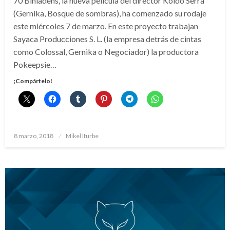
70 Binladens, la nueva película del director Koldo Serra
(Gernika, Bosque de sombras), ha comenzado su rodaje
este miércoles 7 de marzo. En este proyecto trabajan
Sayaca Producciones S. L. (la empresa detrás de cintas
como Colossal, Gernika o Negociador) la productora
Pokeepsie…
¡Compártelo!
Publicado
8 marzo, 2018
Mikel Iturbe
el