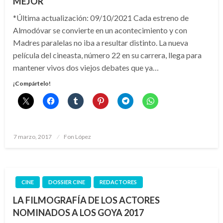
MEJOR
*Última actualización: 09/10/2021 Cada estreno de
Almodóvar se convierte en un acontecimiento y con
Madres paralelas no iba a resultar distinto. La nueva
película del cineasta, número 22 en su carrera, llega para
mantener vivos dos viejos debates que ya…
¡Compártelo!
Publicado
7 marzo, 2017
Fon López
el
CINE
DOSSIER CINE
REDACTORES
LA FILMOGRAFÍA DE LOS ACTORES
NOMINADOS A LOS GOYA 2017