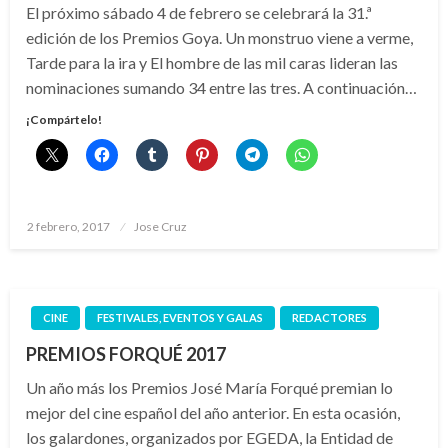
El próximo sábado 4 de febrero se celebrará la 31.ª
edición de los Premios Goya. Un monstruo viene a verme,
Tarde para la ira y El hombre de las mil caras lideran las
nominaciones sumando 34 entre las tres. A continuación…
¡Compártelo!
Publicado
2 febrero, 2017
Jose Cruz
el
CINE
FESTIVALES, EVENTOS Y GALAS
REDACTORES
PREMIOS FORQUÉ 2017
Un año más los Premios José María Forqué premian lo
mejor del cine español del año anterior. En esta ocasión,
los galardones, organizados por EGEDA, la Entidad de