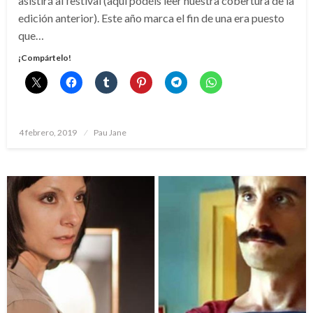
asistirá al festival (aquí podéis leer nuestra cobertura de la
edición anterior). Este año marca el fin de una era puesto
que…
¡Compártelo!
Publicado
4 febrero, 2019
Pau Jane
el