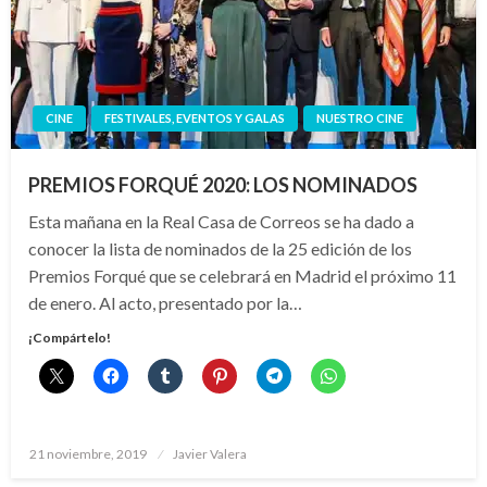
CINE
FESTIVALES, EVENTOS Y GALAS
NUESTRO CINE
PREMIOS FORQUÉ 2020: LOS NOMINADOS
Esta mañana en la Real Casa de Correos se ha dado a
conocer la lista de nominados de la 25 edición de los
Premios Forqué que se celebrará en Madrid el próximo 11
de enero. Al acto, presentado por la…
¡Compártelo!
Publicado
21 noviembre, 2019
Javier Valera
el