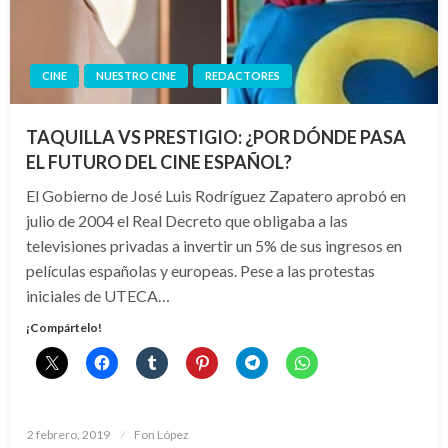
CINE
NUESTRO CINE
REDACTORES
TAQUILLA VS PRESTIGIO: ¿POR DÓNDE PASA
EL FUTURO DEL CINE ESPAÑOL?
El Gobierno de José Luis Rodríguez Zapatero aprobó en
julio de 2004 el Real Decreto que obligaba a las
televisiones privadas a invertir un 5% de sus ingresos en
películas españolas y europeas. Pese a las protestas
iniciales de UTECA…
¡Compártelo!
Publicado
2 febrero, 2019
Fon López
el