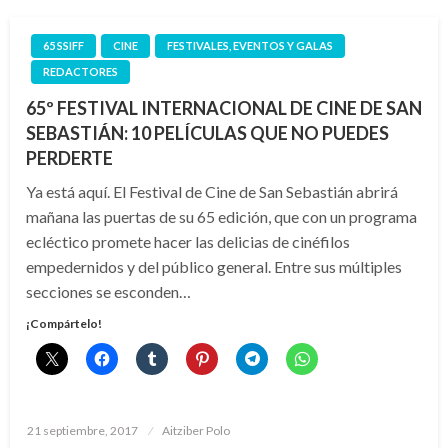
65 SSIFF
CINE
FESTIVALES, EVENTOS Y GALAS
REDACTORES
65º FESTIVAL INTERNACIONAL DE CINE DE SAN
SEBASTIÁN: 10 PELÍCULAS QUE NO PUEDES
PERDERTE
Ya está aquí. El Festival de Cine de San Sebastián abrirá
mañana las puertas de su 65 edición, que con un programa
ecléctico promete hacer las delicias de cinéfilos
empedernidos y del público general. Entre sus múltiples
secciones se esconden…
¡Compártelo!
Publicado
21 septiembre, 2017
Aitziber Polo
el