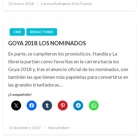
Publicado
22 enero, 2018
Lorena Rodríguez de la Fuente
el
CINE
REDACTORES
GOYA 2018: LOS NOMINADOS
En parte, se cumplieron los pronósticos. Handía y La
librería partían como favoritas en la carrera hacia los
Goya 2018 y, tras el anuncio oficial de los nominados, son
también las que tienen más papeletas para convertirse en
las grandes triunfadoras…
¡Compártelo!
Publicado
13 diciembre, 2017
Maria Robert
el