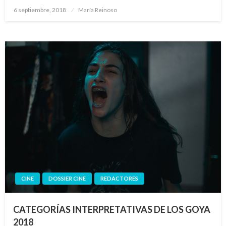
Publicado
6 septiembre, 2018
María Reinoso
el
CINE
DOSSIER CINE
REDACTORES
CATEGORÍAS INTERPRETATIVAS DE LOS GOYA
2018