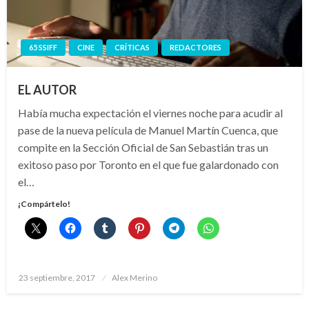
65 SSIFF
CINE
CRÍTICAS
REDACTORES
EL AUTOR
Había mucha expectación el viernes noche para acudir al
pase de la nueva película de Manuel Martín Cuenca, que
compite en la Sección Oficial de San Sebastián tras un
exitoso paso por Toronto en el que fue galardonado con
el…
¡Compártelo!
Publicado
23 septiembre, 2017
Alex Merino
el