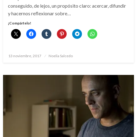
conseguido, de lejos, un propósito claro: acercar, difundir
y hacernos reflexionar sobre…
¡Compártelo!
Publicado
13 noviembre, 2017
Noelia Salcedo
el