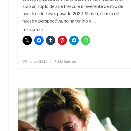
sido un soplo de aire fresco e irreverente dentro de
nuestro cine este pasado 2024. Si bien, dentro de
nuestra perspectiva, no ha tenido el…
¡Compártelo!
Publicado
30 marzo, 2025
Pablo Sánchez
el