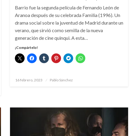
Barrio fue la segunda película de Fernando León de
Aranoa después de su celebrada Familia (1996). Un
drama social sobre la juventud de Madrid durante un
verano, que sirvió como semilla de la nueva
generación de cine quinqui. A esta…
¡Compártelo!
Publicado
16 febrero, 2023
Pablo Sánchez
el