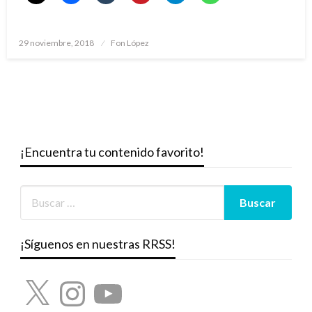
Publicado
29 noviembre, 2018
Fon López
el
¡Encuentra tu contenido favorito!
¡Síguenos en nuestras RRSS!
X
Instagram
YouTube