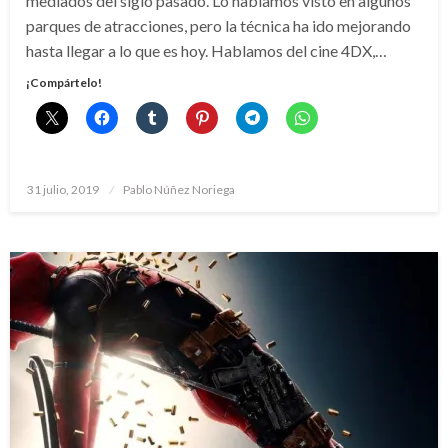
mediados del siglo pasado. Lo habíamos visto en algunos
parques de atracciones, pero la técnica ha ido mejorando
hasta llegar a lo que es hoy. Hablamos del cine 4DX,…
¡Compártelo!
Publicado
31 julio, 2019
Pablo Núñez Noriega
el