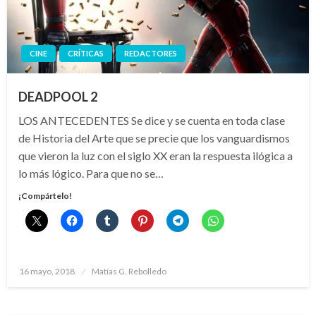
CINE
CRÍTICAS
REDACTORES
DEADPOOL 2
LOS ANTECEDENTES Se dice y se cuenta en toda clase
de Historia del Arte que se precie que los vanguardismos
que vieron la luz con el siglo XX eran la respuesta ilógica a
lo más lógico. Para que no se…
¡Compártelo!
Publicado
16 mayo, 2018
Matías G. Rebolledo
el