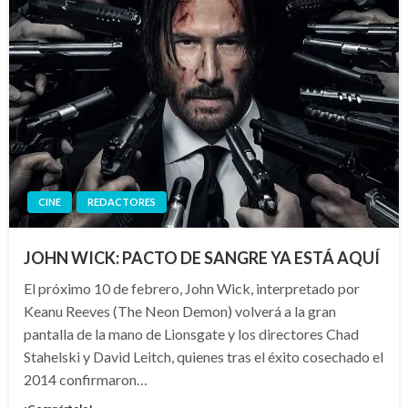
CINE
REDACTORES
JOHN WICK: PACTO DE SANGRE YA ESTÁ AQUÍ
El próximo 10 de febrero, John Wick, interpretado por
Keanu Reeves (The Neon Demon) volverá a la gran
pantalla de la mano de Lionsgate y los directores Chad
Stahelski y David Leitch, quienes tras el éxito cosechado el
2014 confirmaron…