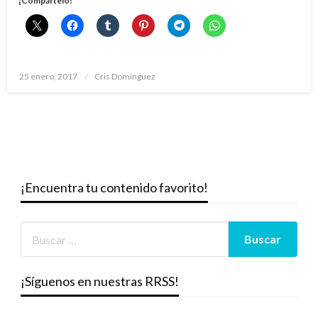
¡Compártelo!
Publicado
25 enero, 2017
Cris Domínguez
el
¡Encuentra tu contenido favorito!
¡Síguenos en nuestras RRSS!