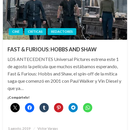
CINE
CRÍTICAS
REDACTORES
FAST & FURIOUS: HOBBS AND SHAW
LOS ANTECEDENTES Universal Pictures estrena este 1
de agosto la película que muchos estábamos esperando,
Fast & Furious: Hobbs and Shaw, el spin-off de la mítica
saga que comenzó en 2001 con Paul Walker y Vin Diesel y
que ya…
¡Compártelo!
Publicado
1 agosto, 2019
Víctor Vargas