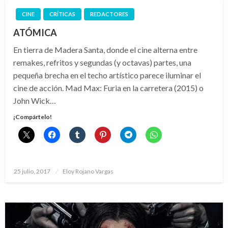
CINE
CRÍTICAS
REDACTORES
ATÓMICA
En tierra de Madera Santa, donde el cine alterna entre
remakes, refritos y segundas (y octavas) partes, una
pequeña brecha en el techo artístico parece iluminar el
cine de acción. Mad Max: Furia en la carretera (2015) o
John Wick…
¡Compártelo!
Publicado
25 julio, 2017
Eloy Rojano Vargas
el