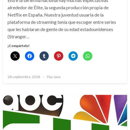
Entre la seriefilia nacional hay muchas expectativas
alrededor de Élite, la segunda producción propia de
Netflix en España. Nuestra juventud usuaria de la
plataforma de streaming tenía que escoger entre series
que les hablaran de gente de su edad estadounidenses
(Stranger…
¡Compártelo!
Publicado
28 septiembre, 2018
Pau Jane
el