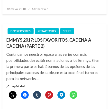
Publicado
18 mayo, 2018
Aitziber Polo
el
DOSSIER SERIES
REDACTORES
SERIES
EMMYS 2017: LOS FAVORITOS, CADENA A
CADENA (PARTE 2)
Continuamos nuestro repaso a las series con más
posibilidades de recibir nominaciones a los Emmys. Si en
la primera parte os hablábamos de las opciones de las
principales cadenas de cable, en esta ocasión el turno es
para las networks…
¡Compártelo!