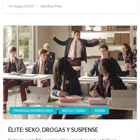
Publicado
17 mayo, 2019
Aitziber Polo
el
PRIMERAS IMPRESIONES
REDACTORES
SERIES
ÉLITE: SEXO, DROGAS Y SUSPENSE