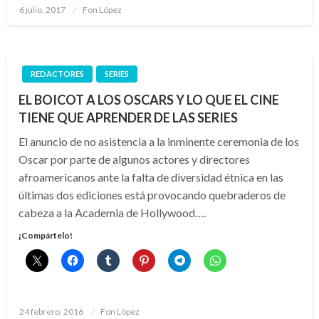
Publicado
6 julio, 2017
Fon López
el
REDACTORES
SERIES
EL BOICOT A LOS OSCARS Y LO QUE EL CINE
TIENE QUE APRENDER DE LAS SERIES
El anuncio de no asistencia a la inminente ceremonia de los
Oscar por parte de algunos actores y directores
afroamericanos ante la falta de diversidad étnica en las
últimas dos ediciones está provocando quebraderos de
cabeza a la Academia de Hollywood….
¡Compártelo!
Publicado
24 febrero, 2016
Fon López