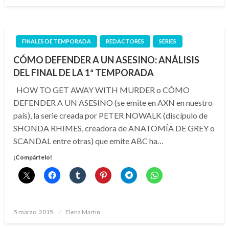
el
FINALES DE TEMPORADA
REDACTORES
SERIES
CÓMO DEFENDER A UN ASESINO: ANÁLISIS
DEL FINAL DE LA 1ª TEMPORADA
HOW TO GET AWAY WITH MURDER o CÓMO
DEFENDER A UN ASESINO (se emite en AXN en nuestro
país), la serie creada por PETER NOWALK (discípulo de
SHONDA RHIMES, creadora de ANATOMÍA DE GREY o
SCANDAL entre otras) que emite ABC ha…
¡Compártelo!
Publicado
5 marzo, 2015
Elena Martin
el