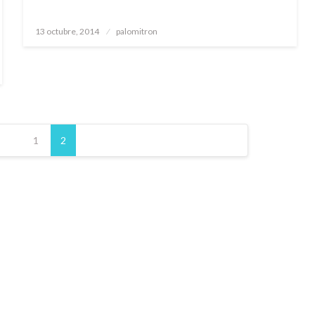
Publicado
13 octubre, 2014
palomitron
el
1
2