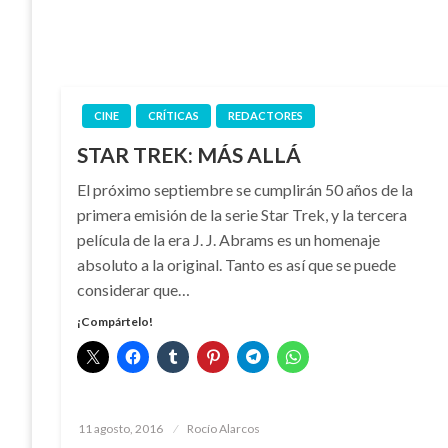
CINE
CRÍTICAS
REDACTORES
STAR TREK: MÁS ALLÁ
El próximo septiembre se cumplirán 50 años de la
primera emisión de la serie Star Trek, y la tercera
película de la era J. J. Abrams es un homenaje
absoluto a la original. Tanto es así que se puede
considerar que…
¡Compártelo!
Publicado
11 agosto, 2016
Rocío Alarcos
el