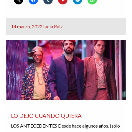
Publicado
14 marzo, 2022
Lucia Ruiz
el
CINE
CRÍTICAS
NUESTRO CINE
REDACTORES
LO DEJO CUANDO QUIERA
LOS ANTECEDENTES Desde hace algunos años, (sólo