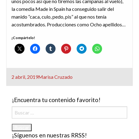
unos pocos así que no tiremos las campanas al vuelo),
la comedia Made in Spain ha conseguido salir del
manido “caca, culo, pedo, pis” al que nos tenía
acostumbrados. Producciones como Ocho apellidos…
¡Compártelo!
Publicado
2 abril, 2019
Marisa Cruzado
el
¡Encuentra tu contenido favorito!
Buscar:
¡Síguenos en nuestras RRSS!