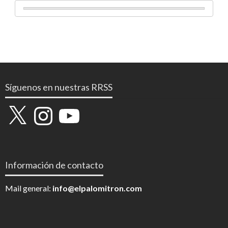
Síguenos en nuestras RRSS
X
Instagram
YouTube
Información de contacto
Mail general:
info@elpalomitron.com