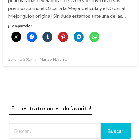
películas más reveladoras de 2016 y obtuvo diversos
premios, como el Oscar a la Mejor película y el Oscar al
Mejor guion original. Sin duda estamos ante una de las…
¡Compártelo!
Publicado
22 junio, 2017
Marisol Navarro
el
¡Encuentra tu contenido favorito!