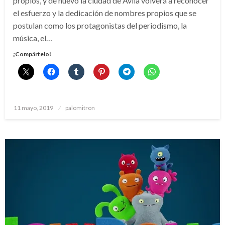
propios, y de nuevo la ciudad de Ávila volverá a reconocer
el esfuerzo y la dedicación de nombres propios que se
postulan como los protagonistas del periodismo, la
música, el…
¡Compártelo!
Publicado
11 mayo, 2019
palomitron
el