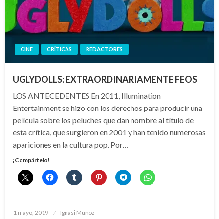
CINE
CRÍTICAS
REDACTORES
UGLYDOLLS: EXTRAORDINARIAMENTE FEOS
LOS ANTECEDENTES En 2011, Illumination
Entertainment se hizo con los derechos para producir una
película sobre los peluches que dan nombre al título de
esta crítica, que surgieron en 2001 y han tenido numerosas
apariciones en la cultura pop. Por…
¡Compártelo!
Publicado
1 mayo, 2019
Ignasi Muñoz
el