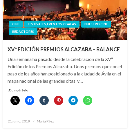
CINE
FESTIVALES, EVENTOS Y GALAS
NUESTRO CINE
REDACTORES
XVª EDICIÓN PREMIOS ALCAZABA – BALANCE
Una semana ha pasado desde la celebración de la XVª
Edición de los Premios Alcazaba. Unos premios que con el
paso de los años han posicionado a la ciudad de Ávila en el
mapa nacional de las grandes citas, y…
¡Compártelo!
Publicado
21 junio, 2019
María Páez
el