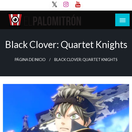
Saltar
al
contenido
Tu espacio de la industria de cine española y
El Palomitrón
latinoamericana
Black Clover: Quartet Knights
PÁGINA DE INICIO
BLACK CLOVER: QUARTET KNIGHTS