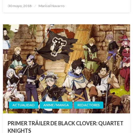
Publicado
30 mayo, 2018
Marisol Navarro
el
ACTUALIDAD
ANIME / MANGA
REDACTORES
PRIMER TRÁILER DE BLACK CLOVER: QUARTET
KNIGHTS