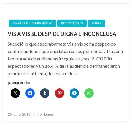
FINALES DE TEMPORADA
REDACTORES
SERIES
VIS A VIS SE DESPIDE DIGNA E INCONCLUSA
Sucedió lo que esperábamos: Vis a vis se ha despedido
confirmándonos que quedaban cosas por contar. Tras una
temporada de audiencias irregulares, casi 2 700 000
espectadores y un 16,4 % de la audiencia permanecieron
pendientes al (semi)desenlace de la…
¡Compártelo!
Publicado
25 junio, 2016
Fon López
el