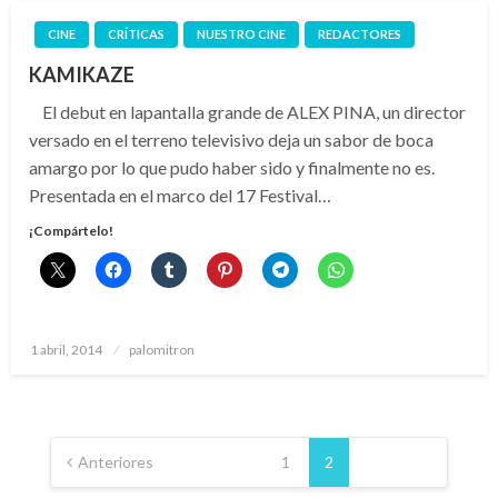
CINE
CRÍTICAS
NUESTRO CINE
REDACTORES
KAMIKAZE
El debut en lapantalla grande de ALEX PINA, un director
versado en el terreno televisivo deja un sabor de boca
amargo por lo que pudo haber sido y finalmente no es.
Presentada en el marco del 17 Festival…
¡Compártelo!
Publicado
1 abril, 2014
palomitron
el
Paginación
de
Anteriores
1
2
entradas