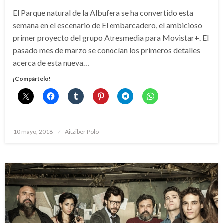
El Parque natural de la Albufera se ha convertido esta
semana en el escenario de El embarcadero, el ambicioso
primer proyecto del grupo Atresmedia para Movistar+. El
pasado mes de marzo se conocían los primeros detalles
acerca de esta nueva…
¡Compártelo!
Publicado
10 mayo, 2018
Aitziber Polo
el