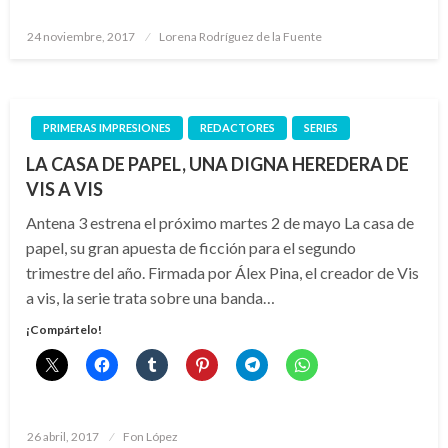
Publicado
24 noviembre, 2017
Lorena Rodríguez de la Fuente
el
PRIMERAS IMPRESIONES
REDACTORES
SERIES
LA CASA DE PAPEL, UNA DIGNA HEREDERA DE
VIS A VIS
Antena 3 estrena el próximo martes 2 de mayo La casa de
papel, su gran apuesta de ficción para el segundo
trimestre del año. Firmada por Álex Pina, el creador de Vis
a vis, la serie trata sobre una banda…
¡Compártelo!
Publicado
26 abril, 2017
Fon López
el