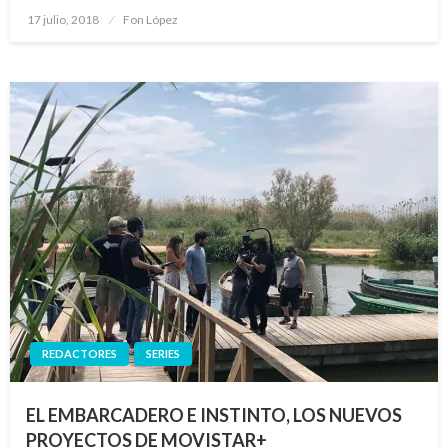
Publicado
17 julio, 2018
Fon López
el
REDACTORES
SERIES
EL EMBARCADERO E INSTINTO, LOS NUEVOS
PROYECTOS DE MOVISTAR+