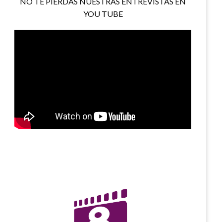
NO TE PIERDAS NUESTRAS ENTREVISTAS EN
YOU TUBE