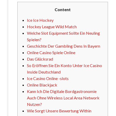
Content
Ice Ice Hockey
Hockey League Wild Match
Welche Slot Equipment Sollte Ein Neuling
Spielen?
Geschichte Der Gambling Dens In Bayern
Online Casino Spiele Online
Das Glücksrad
So Eröffnen Sie Ein Konto Unter Ice Casino
Inside Deutschland
Ice Casino Online -slots
Online Blackjack
Kann Ich Die Digitale Bordgastronomie
Auch Ohne Wireless Local Area Network
Nutzen?
Wie Sorgt Unsere Bewertung Within