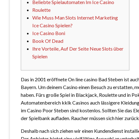
Beliebte Spielautomaten Im Ice Casino
Roulette
Wie Muss Man Slots Internet Marketing
Ice Casino Spielen?
Ice Casino Boni
Book Of Dead
Ihre Vorteile, Auf Der Seite Neue Slots über
Spielen
Das in 2001 eröffnete On line casino Bad Steben ist auch
Bayern. Um deinem Casino einen Besuch zu erstatten, mü
haben. Fürs große Spiel in Blackjack, Roulette und in Po
Automatenbereich kklk Casinos auch lässigere Kleidungss
im Casino Poor Steben sind kostenlos. Sollten Sie das El
der Spielbank aufladen. Raucher müssen sich hier zurück
Deshalb nach sich ziehen wir einen Kundendienst installi
Der Anbieter bietet eine vielfältige Auswahl an unterha