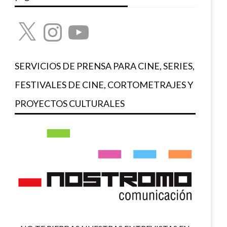
X
Instagram
YouTube
SERVICIOS DE PRENSA PARA CINE, SERIES,
FESTIVALES DE CINE, CORTOMETRAJES Y
PROYECTOS CULTURALES