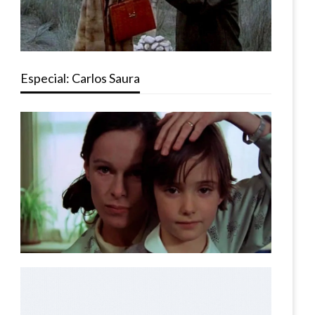
Especial: Carlos Saura