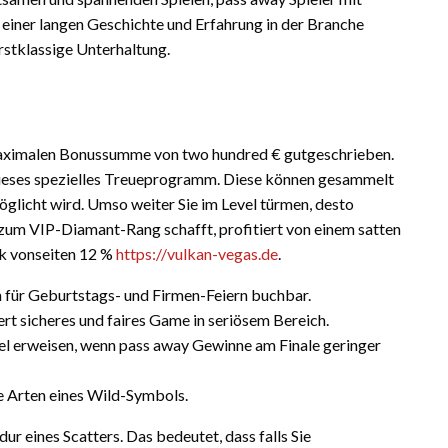
 einer langen Geschichte und Erfahrung in der Branche
erstklassige Unterhaltung.
maximalen Bonussumme von two hundred € gutgeschrieben.
dieses spezielles Treueprogramm. Diese können gesammelt
öglicht wird. Umso weiter Sie im Level türmen, desto
zum VIP-Diamant-Rang schafft, profitiert von einem satten
k vonseiten 12 %
https://vulkan-vegas.de
.
n für Geburtstags- und Firmen-Feiern buchbar.
rt sicheres und faires Game in seriösem Bereich.
abel erweisen, wenn pass away Gewinne am Finale geringer
e Arten eines Wild-Symbols.
r eines Scatters. Das bedeutet, dass falls Sie