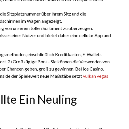
die Sitzplatznummer über ihrem Sitz und die
ldschirmen im Wagen angezeigt.
tig von unserem tollen Sortiment zu überzeugen.
isse seiner Nutzer und bietet daher eine cellular App und
ungsmethoden, einschließlich Kreditkarten, E-Wallets
rt. 2) Großzügige Boni – Sie können die Verwenden von
ber Chancen geben, groß zu gewinnen. Bei Ice Casino,
s inside der Spielewelt neue Maßstäbe setzt
vulkan vegas
llte Ein Neuling