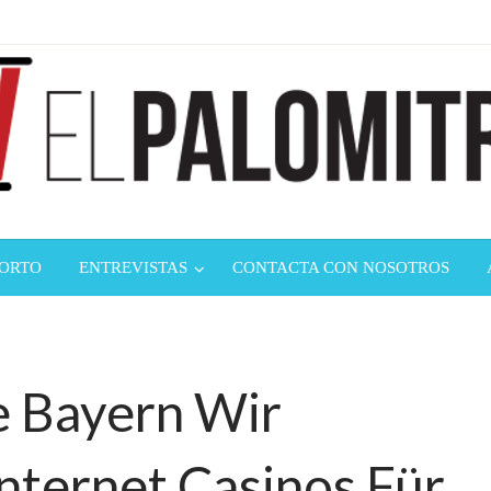
ndustria de cine española y latinoamericana
mitrón
CORTO
ENTREVISTAS
CONTACTA CON NOSOTROS
e Bayern Wir
Internet Casinos Für