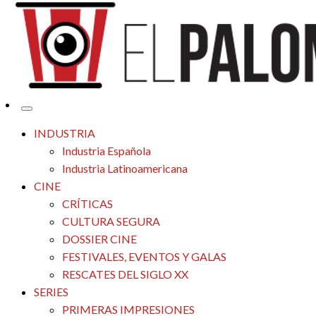
Tu espacio de la industria de cine española y latinoamericana
El Palomitrón
INDUSTRIA
Industria Española
Industria Latinoamericana
CINE
CRÍTICAS
CULTURA SEGURA
DOSSIER CINE
FESTIVALES, EVENTOS Y GALAS
RESCATES DEL SIGLO XX
SERIES
PRIMERAS IMPRESIONES