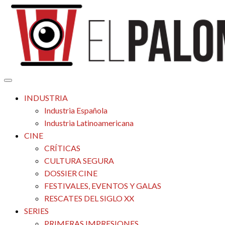
Saltar
al
contenido
Tu espacio de la industria de cine española y latinoamericana
El Palomitrón
INDUSTRIA
Industria Española
Industria Latinoamericana
CINE
CRÍTICAS
CULTURA SEGURA
DOSSIER CINE
FESTIVALES, EVENTOS Y GALAS
RESCATES DEL SIGLO XX
SERIES
PRIMERAS IMPRESIONES