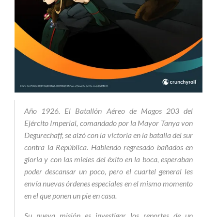
Año 1926. El Batallón Aéreo de Magos 203 del
Ejército Imperial, comandado por la Mayor Tanya von
Degurechaff, se alzó con la victoria en la batalla del sur
contra la República. Habiendo regresado bañados en
gloria y con las mieles del éxito en la boca, esperaban
poder descansar un poco, pero el cuartel general les
envía nuevas órdenes especiales en el mismo momento
en el que ponen un pie en casa.
Su nueva misión es investigar los reportes de un