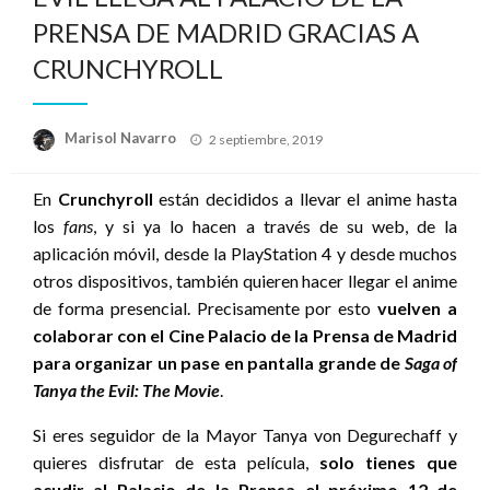
PRENSA DE MADRID GRACIAS A
CRUNCHYROLL
Publicado
Marisol Navarro
2 septiembre, 2019
el
En
Crunchyroll
están decididos a llevar el anime hasta
los
fans
, y si ya lo hacen a través de su web, de la
aplicación móvil, desde la PlayStation 4 y desde muchos
otros dispositivos, también quieren hacer llegar el anime
de forma presencial. Precisamente por esto
vuelven a
colaborar con el Cine Palacio de la Prensa de Madrid
para organizar un pase en pantalla grande de
Saga of
Tanya the Evil: The Movie
.
Si eres seguidor de la Mayor Tanya von Degurechaff y
quieres disfrutar de esta película,
solo tienes que
acudir al Palacio de la Prensa el próximo 12 de