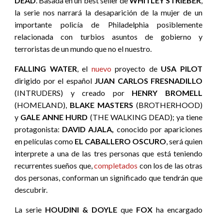
DEAD
. Basada en un best seller de
WHITLEY STRIEBER
,
la serie nos narrará la desaparición de la mujer de un
importante policía de Philadelphia posiblemente
relacionada con turbios asuntos de gobierno y
terroristas de un mundo que no el nuestro.
FALLING WATER
, el
nuevo
proyecto de
USA PILOT
dirigido por el español
JUAN CARLOS FRESNADILLO
(INTRUDERS) y creado por
HENRY BROMELL
(HOMELAND),
BLAKE MASTERS
(BROTHERHOOD)
y
GALE ANNE HURD
(THE WALKING DEAD); ya tiene
protagonista:
DAVID AJALA,
conocido por apariciones
en películas como
EL CABALLERO OSCURO
, será quien
interprete a una de las tres personas que está teniendo
recurrentes sueños que,
completados
con los de las otras
dos personas, conforman un significado que tendrán que
descubrir.
La serie
HOUDINI & DOYLE
que
FOX
ha encargado