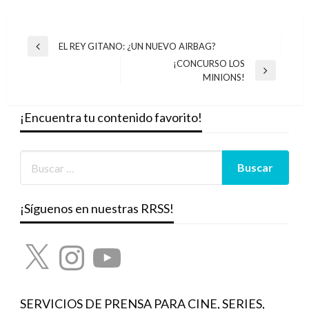
Navegación
EL REY GITANO: ¿UN NUEVO AIRBAG?
Entrada
de
¡CONCURSO LOS
anterior
Entrada
MINIONS!
entradas
siguiente
¡Encuentra tu contenido favorito!
¡Síguenos en nuestras RRSS!
X
Instagram
YouTube
SERVICIOS DE PRENSA PARA CINE, SERIES,