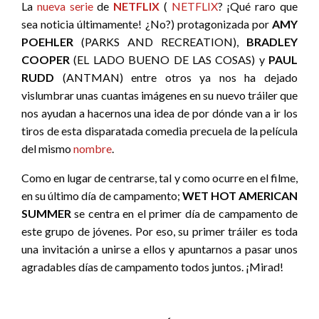
La
nueva serie
de
NETFLIX
(
NETFLIX
? ¡Qué raro que
sea noticia últimamente! ¿No?) protagonizada por
AMY
POEHLER
(PARKS AND RECREATION),
BRADLEY
COOPER
(EL LADO BUENO DE LAS COSAS) y
PAUL
RUDD
(ANTMAN) entre otros ya nos ha dejado
vislumbrar unas cuantas imágenes en su nuevo tráiler que
nos ayudan a hacernos una idea de por dónde van a ir los
tiros de esta disparatada comedia precuela de la película
del mismo
nombre
.
Como en lugar de centrarse, tal y como ocurre en el filme,
en su último día de campamento;
WET HOT AMERICAN
SUMMER
se centra en el primer día de campamento de
este grupo de jóvenes. Por eso, su primer tráiler es toda
una invitación a unirse a ellos y apuntarnos a pasar unos
agradables días de campamento todos juntos. ¡Mirad!