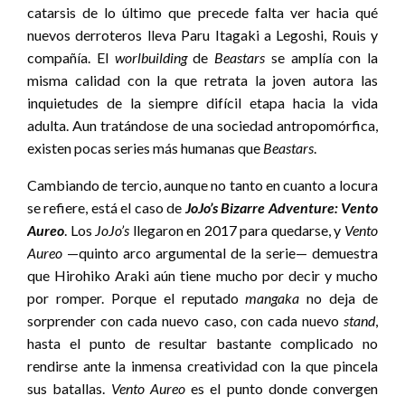
catarsis de lo último que precede falta ver hacia qué
nuevos derroteros lleva Paru Itagaki a Legoshi, Rouis y
compañía. El
worlbuilding
de
Beastars
se amplía con la
misma calidad con la que retrata la joven autora las
inquietudes de la siempre difícil etapa hacia la vida
adulta. Aun tratándose de una sociedad antropomórfica,
existen pocas series más humanas que
Beastars
.
Cambiando de tercio, aunque no tanto en cuanto a locura
se refiere, está el caso de
JoJo’s Bizarre Adventure: Vento
Aureo
. Los
JoJo’s
llegaron en 2017 para quedarse, y
Vento
Aureo
—quinto arco argumental de la serie— demuestra
que Hirohiko Araki aún tiene mucho por decir y mucho
por romper. Porque el reputado
mangaka
no deja de
sorprender con cada nuevo caso, con cada nuevo
stand
,
hasta el punto de resultar bastante complicado no
rendirse ante la inmensa creatividad con la que pincela
sus batallas.
Vento Aureo
es el punto donde convergen