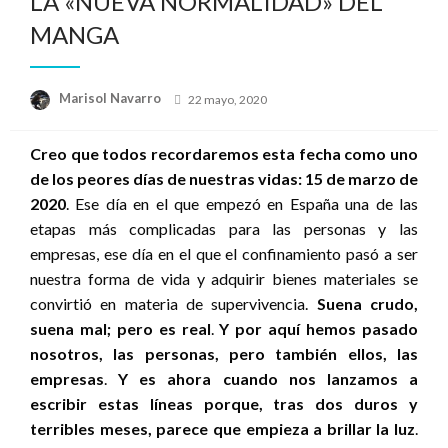
LA «NUEVA NORMALIDAD» DEL
MANGA
Publicado
Marisol Navarro
22 mayo, 2020
el
Creo que todos recordaremos esta fecha como uno
de los peores días de nuestras vidas: 15 de marzo de
2020
. Ese día en el que empezó en España una de las
etapas más complicadas para las personas y las
empresas, ese día en el que el confinamiento pasó a ser
nuestra forma de vida y adquirir bienes materiales se
convirtió en materia de supervivencia.
Suena crudo,
suena mal; pero es real
.
Y por aquí hemos pasado
nosotros, las personas, pero también ellos, las
empresas
.
Y es ahora cuando nos lanzamos a
escribir estas líneas porque, tras dos duros y
terribles meses, parece que empieza a brillar la luz
.