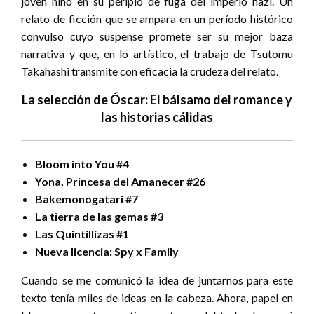
joven niño en su periplo de fuga del imperio nazi. Un
relato de ficción que se ampara en un período histórico
convulso cuyo suspense promete ser su mejor baza
narrativa y que, en lo artístico, el trabajo de Tsutomu
Takahashi transmite con eficacia la crudeza del relato.
La selección de Óscar: El bálsamo del romance y
las historias cálidas
Bloom into You #4
Yona, Princesa del Amanecer #26
Bakemonogatari #7
La tierra de las gemas #3
Las Quintillizas #1
Nueva licencia: Spy x Family
Cuando se me comunicó la idea de juntarnos para este
texto tenía miles de ideas en la cabeza. Ahora, papel en