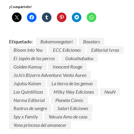
¡Compártelo!
Etiquetado:
Bakemonogatari
Beastars
Bloom into You
ECC Ediciones
Editorial Ivrea
El Japón de los perros
Gokushufudou
Golden Kamuy
Innocent Rouge
JoJo’s Bizarre Adventure: Vento Aureo
Jujutsu Kaisen
La tierra de las gemas
Las Quintillizas
Milky Way Ediciones
NeuN
Norma Editorial
Planeta Cómic
Rastros de sangre
Satori Ediciones
Spy x Family
Yakuza Amo de casa
Yona princesa del amanecer