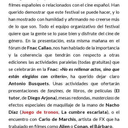
filmes españoles o relacionados con el cine español. Han
querido demostrar que este festival se puede hacer, y lo
han mostrado con humildad y afirmando no creerse más
de lo que son. Todo el equipo organizativo del festival
quiere que la gente se lo pase bien y disfrute del cine de
género. En la presentación, esta misma mañana en el
fórum de
Fnac Callao
, nos han hablado de la importancia
y la coherencia que tendrán con respecto a otras
ediciones las actividades paralelas (todas gratuitas) que
se celebrarán en la
Fnac
:
«No es rellenar actos, sino que
están elegidos con criterio»
, ha querido dejar claro
Antonio Busquets
. Unas actividades que ofertarán
presentaciones de
fanzines
, de libros, de películas (
El
tutor
, de
Diego Arjona
), mesas redondas,
masterclass
de
efectos especiales de maquillaje de la mano de
Nacho
Díaz
(
Juego de tronos
,
La cumbre escarlata
), o el
encuentro con
Carlo de Marchis
, artista de FX que ha
trabajado en filmes como
Alien
o
Conan, el Bárbaro
.