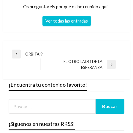
Os preguntaréis por qué os he reunido aquí...
Ver todas las entradas
Navegación
ÓRBITA 9
Entrada
de
EL OTRO LADO DE LA
anterior
Entrada
ESPERANZA
entradas
siguiente
¡Encuentra tu contenido favorito!
¡Síguenos en nuestras RRSS!