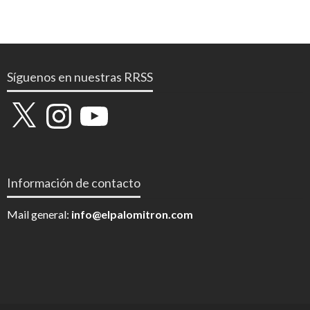
Síguenos en nuestras RRSS
X
Instagram
YouTube
Información de contacto
Mail general:
info@elpalomitron.com