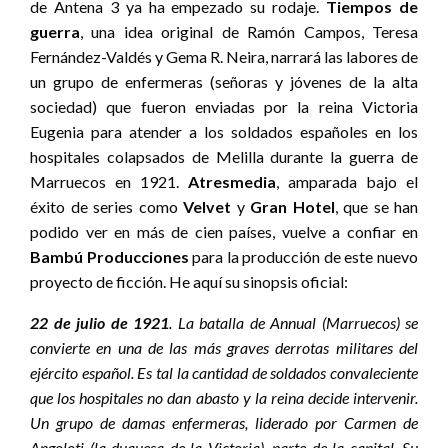
de Antena 3 ya ha empezado su rodaje.
Tiempos de
guerra
, una idea original de Ramón Campos, Teresa
Fernández-Valdés y Gema R. Neira, narrará las labores de
un grupo de enfermeras (señoras y jóvenes de la alta
sociedad) que fueron enviadas por la reina Victoria
Eugenia para atender a los soldados españoles en los
hospitales colapsados de Melilla durante la guerra de
Marruecos en 1921.
Atresmedia
, amparada bajo el
éxito de series como
Velvet
y
Gran Hotel
, que se han
podido ver en más de cien países, vuelve a confiar en
Bambú Producciones
para la producción de este nuevo
proyecto de ficción. He aquí su sinopsis oficial:
22 de julio de 1921
. La batalla de Annual (Marruecos) se
convierte en una de las más graves derrotas militares del
ejército español. Es tal la cantidad de soldados convaleciente
que los hospitales no dan abasto y la reina decide intervenir.
Un grupo de damas enfermeras, liderado por Carmen de
Angoloti (la duquesa de la Victoria), parte de la capital. Su