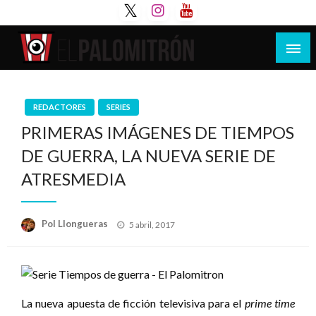
Saltar
al
contenido
Tu espacio de la industria de cine española y
El Palomitrón
latinoamericana
REDACTORES
SERIES
PRIMERAS IMÁGENES DE TIEMPOS
DE GUERRA, LA NUEVA SERIE DE
ATRESMEDIA
Publicado
Pol Llongueras
5 abril, 2017
el
La nueva apuesta de ficción televisiva para el
prime time