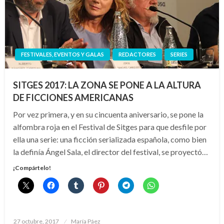
FESTIVALES, EVENTOS Y GALAS
REDACTORES
SERIES
SITGES 2017: LA ZONA SE PONE A LA ALTURA
DE FICCIONES AMERICANAS
Por vez primera, y en su cincuenta aniversario, se pone la
alfombra roja en el Festival de Sitges para que desfile por
ella una serie: una ficción serializada española, como bien
la definía Ángel Sala, el director del festival, se proyectó…
¡Compártelo!
Publicado
27 octubre, 2017
María Páez