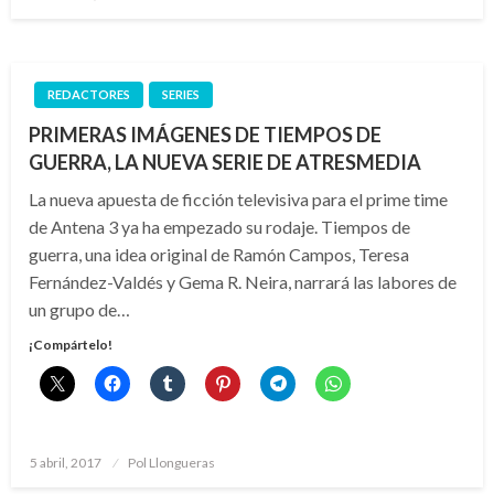
el
REDACTORES
SERIES
PRIMERAS IMÁGENES DE TIEMPOS DE
GUERRA, LA NUEVA SERIE DE ATRESMEDIA
La nueva apuesta de ficción televisiva para el prime time
de Antena 3 ya ha empezado su rodaje. Tiempos de
guerra, una idea original de Ramón Campos, Teresa
Fernández-Valdés y Gema R. Neira, narrará las labores de
un grupo de…
¡Compártelo!
Publicado
5 abril, 2017
Pol Llongueras
el