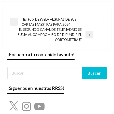
Navegación
NETFLIX DESVELA ALGUNAS DE SUS
Entrada
CARTAS MAESTRAS PARA 2024
de
anterior
EL SEGUNDO CANAL DE TELEMADRID SE
entradas
SUMA AL COMPROMISO DE DIFUNDIR EL
Entrada
CORTOMETRAJE
siguiente
¡Encuentra tu contenido favorito!
¡Síguenos en nuestras RRSS!
X
Instagram
YouTube