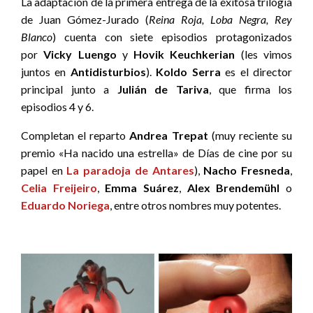
La adaptación de la primera entrega de la exitosa trilogía
de Juan Gómez-Jurado (
Reina Roja, Loba Negra, Rey
Blanco
) cuenta con siete episodios protagonizados
por
Vicky Luengo
y
Hovik Keuchkerian
(les vimos
juntos en
Antidisturbios
).
Koldo Serra
es el director
principal junto a
Julián de Tariva
, que firma los
episodios 4 y 6.
Completan el reparto
Andrea Trepat
(muy reciente su
premio «Ha nacido una estrella» de Días de cine por su
papel en
La paradoja de Antares
),
Nacho Fresneda
,
Celia Freijeiro
,
Emma Suárez
,
Alex Brendemühl
o
Eduardo Noriega
, entre otros nombres muy potentes.