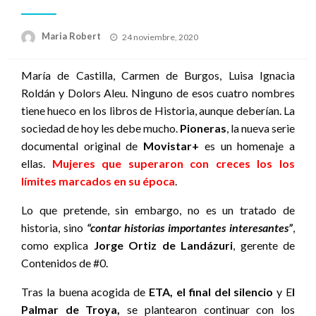
Publicado
Maria Robert
24 noviembre, 2020
el
María de Castilla, Carmen de Burgos, Luisa Ignacia
Roldán y Dolors Aleu. Ninguno de esos cuatro nombres
tiene hueco en los libros de Historia, aunque deberían. La
sociedad de hoy les debe mucho.
Pioneras
, la nueva serie
documental original de
Movistar+
es un homenaje a
ellas.
Mujeres que superaron con creces los los
límites marcados en su época
.
Lo que pretende, sin embargo, no es un tratado de
historia, sino
“contar historias importantes interesantes”
,
como explica
Jorge Ortiz de Landázuri
, gerente de
Contenidos de #0.
Tras la buena acogida de
ETA, el final del silencio
y E
l
Palmar de Troya,
se plantearon continuar con los