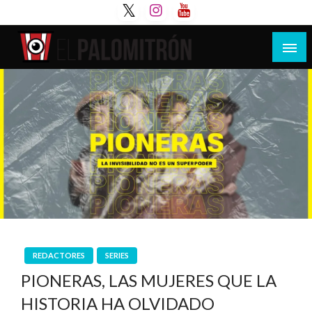
Saltar
al
contenido
Tu espacio de la industria de cine española y
El Palomitrón
latinoamericana
REDACTORES
SERIES
PIONERAS, LAS MUJERES QUE LA
HISTORIA HA OLVIDADO