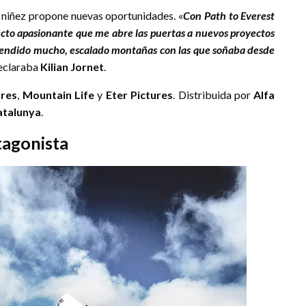
su niñez propone nuevas oportunidades. «
Con Path to Everest
yecto apasionante que me abre las puertas a nuevos proyectos
prendido mucho, escalado montañas con las que soñaba desde
declaraba
Kilian Jornet
.
ures
,
Mountain Life
y
Eter Pictures
. Distribuida por
Alfa
atalunya
.
tagonista