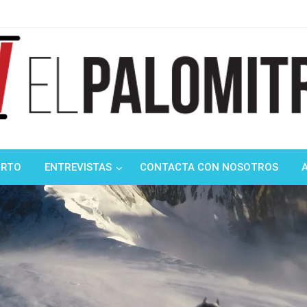
ndustria de cine española y latinoamericana
mitrón
ORTO
ENTREVISTAS
CONTACTA CON NOSOTROS