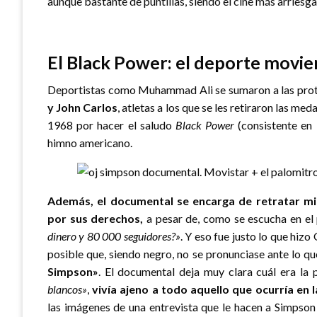
aunque bastante de puntillas, siendo el cine más arries
El Black Power: el deporte movie
Deportistas como Muhammad Ali se sumaron a las pro
y John Carlos
, atletas a los que se les retiraron las m
1968 por hacer el saludo
Black Power
(consistente en 
himno americano.
Además, el documental se encarga de retratar m
por sus derechos,
a pesar de, como se escucha en el 
dinero y 80 000 seguidores?»
. Y eso fue justo lo que hizo
posible que, siendo negro, no se pronunciase ante lo que
Simpson»
. El documental deja muy clara cuál era la
blancos»
,
vivía ajeno a todo aquello que ocurría en 
las imágenes de una entrevista que le hacen a Simpso