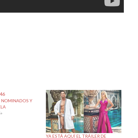
S NOMINADOS Y
ELA
»
YA ESTÁ AQUÍ EL TRÁILER DE