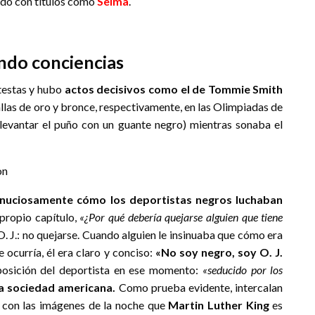
gado con títulos como
Selma
.
ndo conciencias
testas y hubo
actos decisivos como el de Tommie Smith
edallas de oro y bronce, respectivamente, en las Olimpiadas de
levantar el puño con un guante negro) mientras sonaba el
inuciosamente cómo los deportistas negros luchaban
propio capítulo,
«¿Por qué debería quejarse alguien que tiene
 O. J.: no quejarse. Cuando alguien le insinuaba que cómo era
 ocurría, él era claro y conciso:
«No soy negro, soy O. J.
 posición del deportista en ese momento:
«seducido por los
la sociedad americana.
Como prueba evidente, intercalan
n con las imágenes de la noche que
Martin Luther King
es