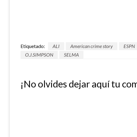
Etiquetado:
ALI
American crime story
ESPN
O.J.SIMPSON
SELMA
¡No olvides dejar aquí tu co