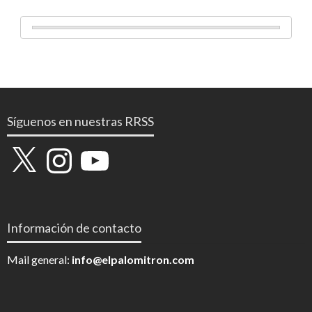
Síguenos en nuestras RRSS
X
Instagram
YouTube
Información de contacto
Mail general:
info@elpalomitron.com