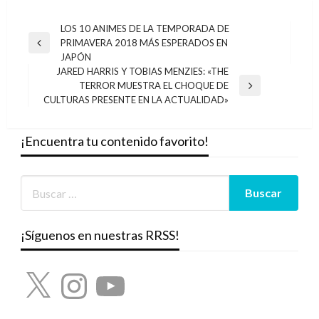
Navegación
LOS 10 ANIMES DE LA TEMPORADA DE
PRIMAVERA 2018 MÁS ESPERADOS EN
de
Entrada
JAPÓN
anterior
entradas
JARED HARRIS Y TOBIAS MENZIES: «THE
TERROR MUESTRA EL CHOQUE DE
Entrada
CULTURAS PRESENTE EN LA ACTUALIDAD»
siguiente
¡Encuentra tu contenido favorito!
¡Síguenos en nuestras RRSS!
X
Instagram
YouTube