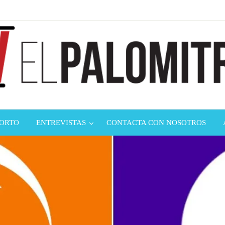
ndustria de cine española y latinoamericana
mitrón
CORTO
ENTREVISTAS
CONTACTA CON NOSOTROS