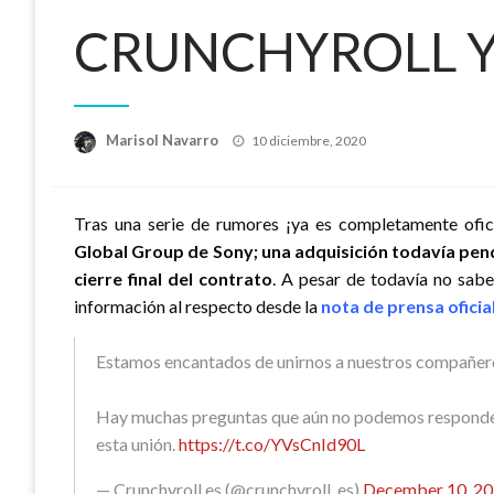
CRUNCHYROLL Y
Publicado
Marisol Navarro
10 diciembre, 2020
el
Tras una serie de rumores ¡ya es completamente ofic
Global Group de Sony; una adquisición todavía pen
cierre final del contrato
. A pesar de todavía no sab
información al respecto desde la
nota de prensa oficia
Estamos encantados de unirnos a nuestros compañero
Hay muchas preguntas que aún no podemos responder
esta unión.
https://t.co/YVsCnId90L
— Crunchyroll.es (@crunchyroll_es)
December 10, 2