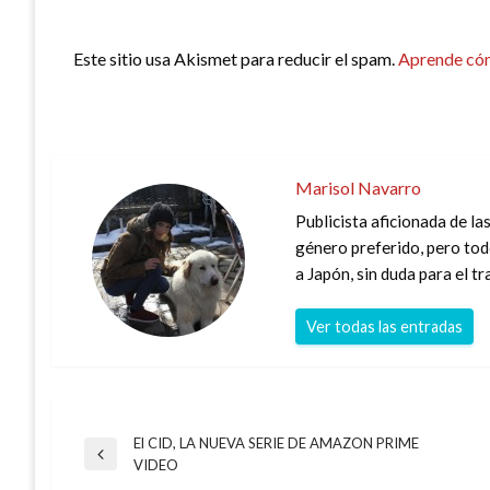
Este sitio usa Akismet para reducir el spam.
Aprende cóm
Marisol Navarro
Publicista aficionada de las
género preferido, pero todo
a Japón, sin duda para el t
Ver todas las entradas
El CID, LA NUEVA SERIE DE AMAZON PRIME
Navegación
Entrada
VIDEO
anterior