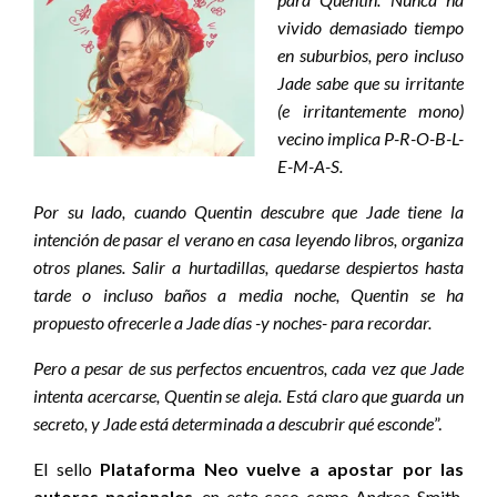
vivido demasiado tiempo
en suburbios, pero incluso
Jade sabe que su irritante
(e irritantemente mono)
vecino implica P-R-O-B-L-
E-M-A-S.
Por su lado, cuando Quentin descubre que Jade tiene la
intención de pasar el verano en casa leyendo libros, organiza
otros planes. Salir a hurtadillas, quedarse despiertos hasta
tarde o incluso baños a media noche, Quentin se ha
propuesto ofrecerle a Jade días -y noches- para recordar.
Pero a pesar de sus perfectos encuentros, cada vez que Jade
intenta acercarse, Quentin se aleja. Está claro que guarda un
secreto, y Jade está determinada a descubrir qué esconde
”.
El sello
Plataforma Neo vuelve a apostar por las
autoras nacionales
, en este caso como Andrea Smith,