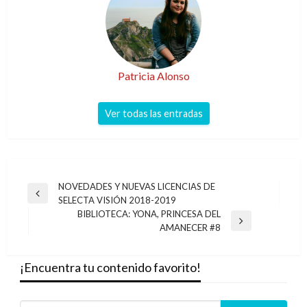
Patricia Alonso
Ver todas las entradas
Navegación
NOVEDADES Y NUEVAS LICENCIAS DE
Entrada
SELECTA VISIÓN 2018-2019
de
anterior
BIBLIOTECA: YONA, PRINCESA DEL
entradas
Entrada
AMANECER #8
siguiente
¡Encuentra tu contenido favorito!