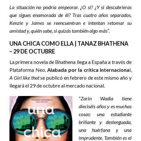
La situación no podría empeorar. ¿O si? ¿Y si descubrieras
que sigues enamorada de él?
Tras cuatro años separados,
Kenzie y James se reencuentran e intentan retomar su
amistad y, quién sabe, si quizás también algo más
”.
UNA CHICA COMO ELLA | TANAZ BHATHENA
– 29 DE OCTUBRE
La primera novela de Bhathena llega a España a través de
Plataforma Neo.
Alabada por la crítica internaciona
l,
A Girl like that
se publicó en febrero de este mismo año y
llegará el 29 de octubre al mercado nacional.
“
Zarin Wadia tiene
dieciséis años y es muchas
cosas: una estudiante
brillante y deslenguada,
una huérfana y una
imprudente. También es el