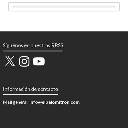
Síguenos en nuestras RRSS
X
Instagram
YouTube
Información de contacto
Mail general:
info@elpalomitron.com