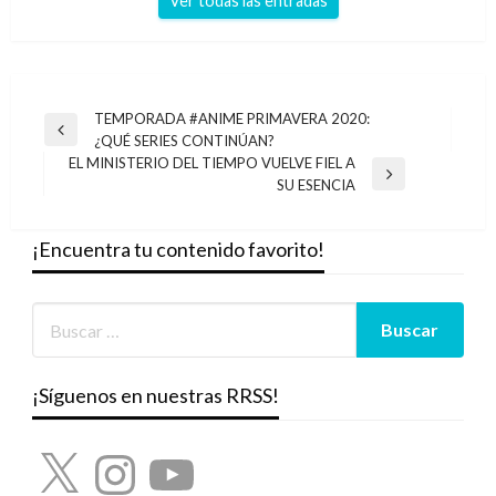
Ver todas las entradas
Navegación
TEMPORADA #ANIME PRIMAVERA 2020:
Entrada
¿QUÉ SERIES CONTINÚAN?
de
anterior
EL MINISTERIO DEL TIEMPO VUELVE FIEL A
entradas
Entrada
SU ESENCIA
siguiente
¡Encuentra tu contenido favorito!
¡Síguenos en nuestras RRSS!
X
Instagram
YouTube