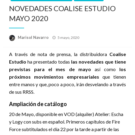
NOVEDADES COALISE ESTUDIO
MAYO 2020
Publicado
Marisol Navarro
5 mayo, 2020
el
A través de nota de prensa, la distribuidora
Coalise
Estudio
ha presentado todas
las novedades que tiene
previstas para el mes de mayo
así como
los
próximos movimientos empresariales
que tienen
entre manos y que, poco a poco, irán desvelando a través
de sus RRSS.
Ampliación de catálogo
20 de Mayo, disponible en VOD (alquiler) Atelier: Escha
y Logy con subs en español. Primeros capítulos de Fire
Force subtitulados el día 22 por la tarde a partir de las