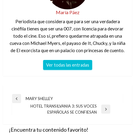
María Páez
Periodista que considera que para ser una verdadera
cinéfila tienes que ser una 007, con licencia para devorar
todo el cine. Eso sí, prefiero quedarme atrapada en una
cueva con Michael Myers, el payaso de It, Chucky, y la niña
de El exorcista que en un palacio con princesas de cuento.
Ver todas las entradas
Navegación
MARY SHELLEY
Entrada
de
HOTEL TRANSILVANIA 3: SUS VOCES
anterior
Entrada
ESPAÑOLAS SE CONFIESAN
entradas
siguiente
¡Encuentra tu contenido favorito!