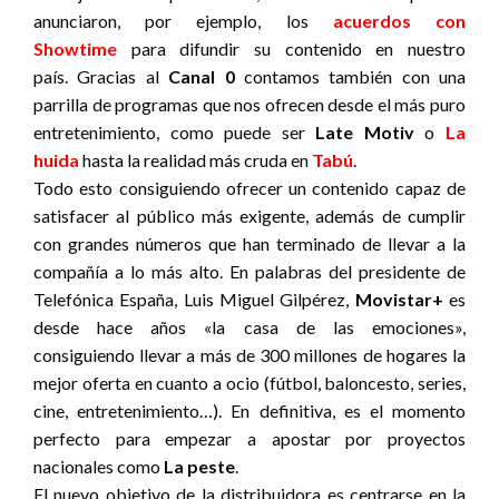
anunciaron, por ejemplo, los
a
cuerdos con
Showtime
para difundir su contenido en nuestro
país.
Gracias al
Canal 0
contamos también con una
parrilla de programas que nos ofrecen desde el más puro
entretenimiento, como puede ser
Late Motiv
o
La
huida
hasta la realidad más cruda en
Tabú
.
Todo esto consiguiendo ofrecer un contenido capaz de
satisfacer al público más exigente, además de cumplir
con grandes números que han terminado de llevar a la
compañía a lo más alto. En palabras del presidente de
Telefónica España, Luis Miguel Gilpérez,
Movistar+
es
desde hace años «la casa de las emociones»,
consiguiendo llevar a más de 300 millones de hogares la
mejor oferta en cuanto a ocio (fútbol, baloncesto, series,
cine, entretenimiento…). En definitiva, es el momento
perfecto para empezar a apostar por proyectos
nacionales como
La peste
.
El nuevo objetivo de la distribuidora es centrarse en la