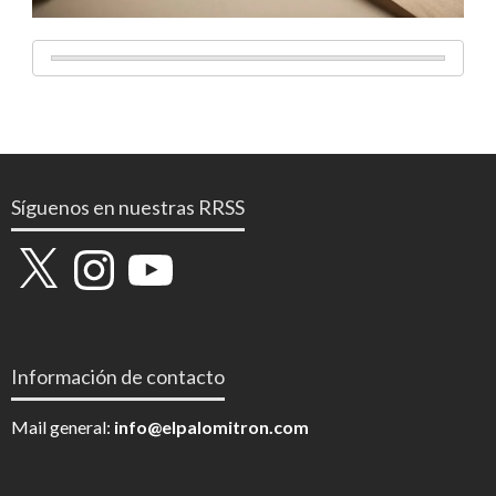
Síguenos en nuestras RRSS
X
Instagram
YouTube
Información de contacto
Mail general:
info@elpalomitron.com