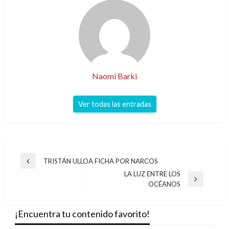
Naomi Barki
Ver todas las entradas
Navegación
TRISTÁN ULLOA FICHA POR NARCOS
Entrada
de
LA LUZ ENTRE LOS
anterior
Entrada
OCÉANOS
entradas
siguiente
¡Encuentra tu contenido favorito!