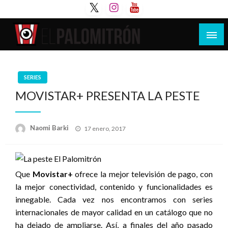
Saltar
al
contenido
Tu espacio de la industria de cine española y
El Palomitrón
latinoamericana
SERIES
MOVISTAR+ PRESENTA LA PESTE
Publicado
Naomi Barki
17 enero, 2017
el
Que
Movistar+
ofrece la mejor televisión de pago, con
la mejor conectividad, contenido y funcionalidades es
innegable. Cada vez nos encontramos con series
internacionales de mayor calidad en un catálogo que no
ha dejado de ampliarse. Así, a finales del año pasado