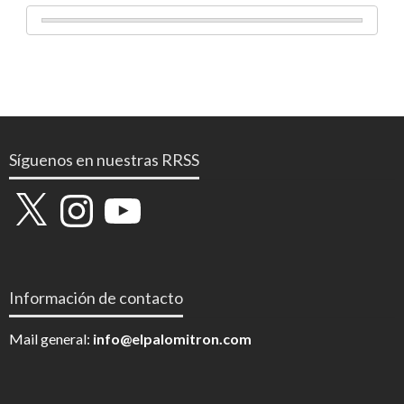
Síguenos en nuestras RRSS
X
Instagram
YouTube
Información de contacto
Mail general:
info@elpalomitron.com