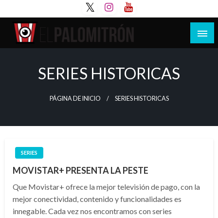
Saltar
al
contenido
Tu espacio de la industria de cine española y
El Palomitrón
latinoamericana
SERIES HISTORICAS
PÁGINA DE INICIO
SERIES HISTORICAS
SERIES
MOVISTAR+ PRESENTA LA PESTE
Que Movistar+ ofrece la mejor televisión de pago, con la
mejor conectividad, contenido y funcionalidades es
innegable. Cada vez nos encontramos con series