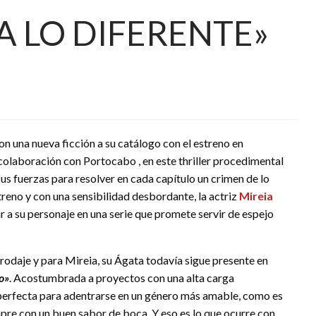
A LO DIFERENTE»
n una nueva ficción a su catálogo con el estreno en
colaboración con Portocabo , en este thriller procedimental
us fuerzas para resolver en cada capítulo un crimen de lo
treno y con una sensibilidad desbordante, la actriz
Mireia
r a su personaje en una serie que promete servir de espejo
rodaje y para
Mireia, su Ágata todavía sigue presente en
o»
. Acostumbrada a proyectos con una alta carga
 perfecta para adentrarse en un género más amable, como es
mpre con un buen sabor de boca. Y eso es lo que ocurre con