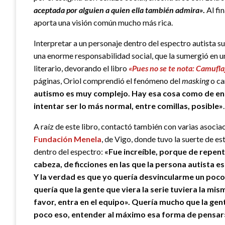
aceptada por alguien a quien ella también admira»
.
Al fi
aporta una visión común mucho más rica.
Interpretar a un personaje dentro del espectro autista su
una enorme responsabilidad social, que la sumergió en 
literario, devorando el libro
«Pues no se te nota: Camufla
páginas, Oriol comprendió el fenómeno del
masking
o ca
autismo es muy complejo. Hay esa cosa como de en
intentar ser lo más normal, entre comillas, posible»
.
A raíz de este libro, contactó también con varias asocia
Fundación Menela
, de Vigo, donde tuvo la suerte de es
dentro del espectro:
«Fue increíble, porque de repen
cabeza, de ficciones en las que la persona autista 
Y la verdad es que yo quería desvincularme un poco
quería que la gente que viera la serie tuviera la mis
favor, entra en el equipo». Quería mucho que la gent
poco eso, entender al máximo esa forma de pensar