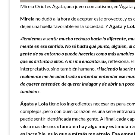
Mireia Oriol es Ágata, una joven con autismo, en ‘Ágata 
Mireia
no dudó a la hora de aceptar este proyecto, y es 
dejen una huella favorable en la sociedad. Y
Ágata y Lo
«Tendemos a sentir mucho rechazo hacia lo diferente, muc
mente en ese sentido. No sé hasta qué punto, alguien, al 
gente de su entorno o puede hacerles como más amables o
que es distinta a ellos. A mí me encantaría»
, reflexiona. E
interpretativo, sino también humano.
«Haciendo la serie
realmente me he adentrado a intentar entender ese mun
de querer entender, de querer indagar y de abrir un poco 
también»
.
Ágata y Lola
tiene los ingredientes necesarios para conv
complejos, pero con buen corazón, es una serie entrañable
puede sentir identificada mucha gente. Al final, cada cap
vilo a más de uno.
«También hay algo muy estimulante e
es increíble, es lo que a mí más me atrajo. Esa empa