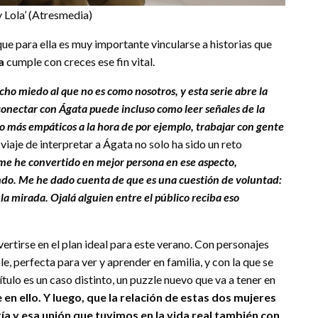
y Lola’ (Atresmedia)
que para ella es muy importante vincularse a historias que
la
cumple con creces ese fin vital.
ho miedo al que no es como nosotros, y esta serie abre la
conectar con Ágata puede incluso como leer señales de la
 más empáticos a la hora de por ejemplo, trabajar con gente
l viaje de interpretar a Ágata no solo ha sido un reto
 me he convertido en mejor persona en ese aspecto,
do. Me he dado cuenta de que es una cuestión de voluntad:
la mirada. Ojalá alguien entre el público reciba eso
ertirse en el plan ideal para este verano. Con personajes
, perfecta para ver y aprender en familia, y con la que se
ítulo es un caso distinto, un puzzle nuevo que va a tener en
n ello. Y luego, que la relación de estas dos mujeres
tía y esa unión que tuvimos en la vida real también con