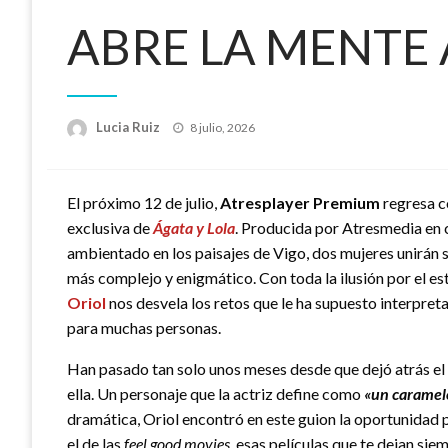
ABRE LA MENTE 
Publicado
Lucia Ruiz
8 julio, 2026
el
El próximo 12 de julio,
Atresplayer Premium
regresa co
exclusiva de
Ágata y Lola
. Producida por Atresmedia en 
ambientado en los paisajes de Vigo, dos mujeres unirán s
más complejo y enigmático. Con toda la ilusión por el es
Oriol
nos desvela los retos que le ha supuesto interpreta
para muchas personas.
Han pasado tan solo unos meses desde que dejó atrás el 
ella. Un personaje que la actriz define como
«un caramel
dramática, Oriol encontró en este guion la oportunidad
el de las
feel good movies,
esas películas que te dejan sie