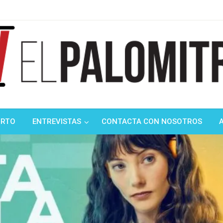
ndustria de cine española y latinoamericana
mitrón
ORTO
ENTREVISTAS
CONTACTA CON NOSOTROS