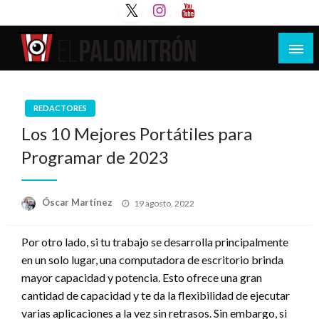
Saltar
al
contenido
Tu espacio de la industria de cine española y
El Palomitrón
latinoamericana
REDACTORES
Los 10 Mejores Portátiles para
Programar de 2023
Publicado
Óscar Martínez
19 agosto, 2022
el
Por otro lado, si tu trabajo se desarrolla principalmente
en un solo lugar, una computadora de escritorio brinda
mayor capacidad y potencia. Esto ofrece una gran
cantidad de capacidad y te da la flexibilidad de ejecutar
varias aplicaciones a la vez sin retrasos. Sin embargo, si