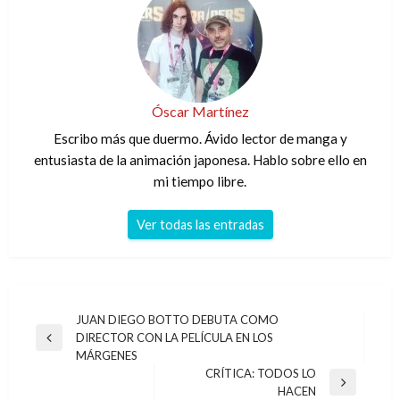
Óscar Martínez
Escribo más que duermo. Ávido lector de manga y
entusiasta de la animación japonesa. Hablo sobre ello en
mi tiempo libre.
Ver todas las entradas
Navegación
JUAN DIEGO BOTTO DEBUTA COMO
DIRECTOR CON LA PELÍCULA EN LOS
de
Entrada
MÁRGENES
anterior
entradas
CRÍTICA: TODOS LO
Entrada
HACEN