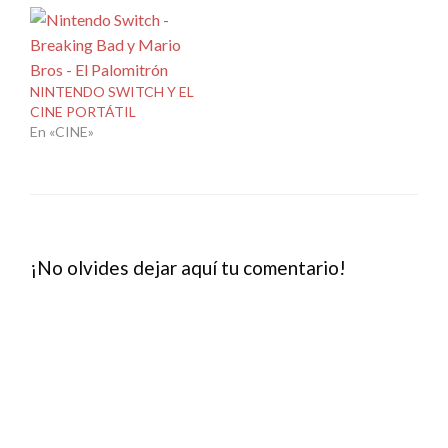
de este ranking, pero si
de este ranking, pero si
que nos proporciona una
que nos proporciona una
ejecución y fluidez de
ejecución y fluidez de
aplicaciones bastante
aplicaciones bastante
óptimas para poder
óptimas para poder
NINTENDO SWITCH Y EL
programar. Integra un
programar. Integra un
CINE PORTÁTIL
procesador medio Intel…
procesador medio Intel…
En «CINE»
¡No olvides dejar aquí tu comentario!