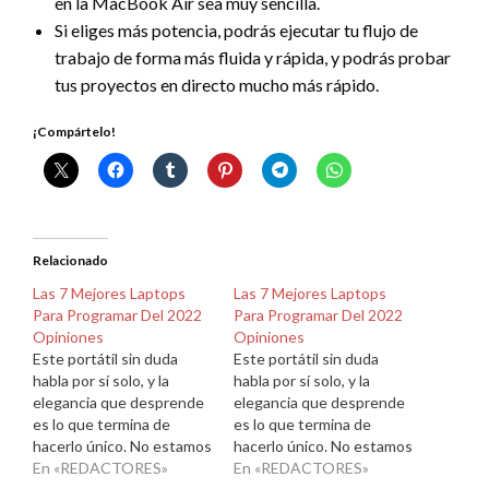
en la MacBook Air sea muy sencilla.
Si eliges más potencia, podrás ejecutar tu flujo de
trabajo de forma más fluida y rápida, y podrás probar
tus proyectos en directo mucho más rápido.
¡Compártelo!
Relacionado
Las 7 Mejores Laptops
Las 7 Mejores Laptops
Para Programar Del 2022
Para Programar Del 2022
Opiniones
Opiniones
Este portátil sin duda
Este portátil sin duda
habla por sí solo, y la
habla por sí solo, y la
elegancia que desprende
elegancia que desprende
es lo que termina de
es lo que termina de
hacerlo único. No estamos
hacerlo único. No estamos
hablando del más potente
En «REDACTORES»
hablando del más potente
En «REDACTORES»