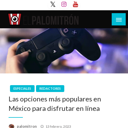
Saltar
al
contenido
Tu espacio de la industria de cine española y
El Palomitrón
latinoamericana
ESPECIALES
REDACTORES
Las opciones más populares en
México para disfrutar en línea
Publicado
palomitron
13 febrero, 2023