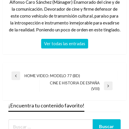
Alfonso Caro Sánchez (Mánager) Enamorado del cine y de
la comunicación. Devorador de cine y firme defensor de
este como vehículo de transmisión cultural, paraíso para
la introspección e instrumento inmejorable para evadirse
de la realidad. Poniendo un poco de orden en este tinglado.
Ver todas las entradas
Navegación
HOME VIDEO: MODELO 77 (BD)
Entrada
de
CINE E HISTORIA DE ESPAÑA
anterior
Entrada
(VIII)
entradas
siguiente
¡Encuentra tu contenido favorito!