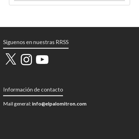
Síguenos en nuestras RRSS
X
Instagram
YouTube
Información de contacto
Mail general:
info@elpalomitron.com