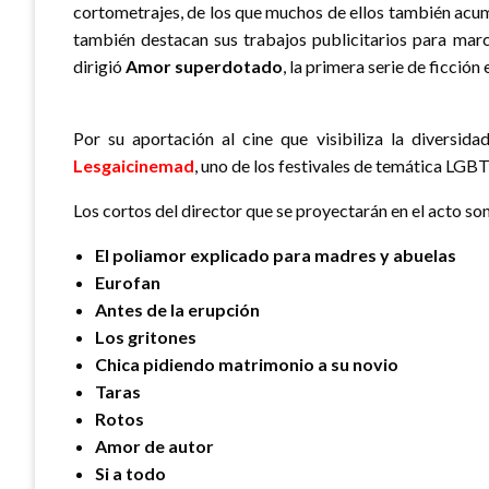
cortometrajes, de los que muchos de ellos también acu
también destacan sus trabajos publicitarios para mar
dirigió
Amor superdotado
, la primera serie de ficcio
Por su aportación al cine que visibiliza la diversid
Lesgaicinemad
, uno de los festivales de temática LGBT
Los cortos del director que se proyectarán en el acto son
El poliamor explicado para madres y abuelas
Eurofan
Antes de la erupción
Los gritones
Chica pidiendo matrimonio a su novio
Taras
Rotos
Amor de autor
Si a todo