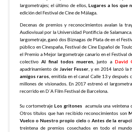
largometrajes; el último de ellos,
Lugares a los que 
edición del Festival de Cine de Málaga.
Decenas de premios y reconocimientos avalan la tray
Audiovisual por la Universidad Pontificia de Salamanca
largometraje, ganó dos Biznagas de Plata de en el Fest
público en Cinespaña, Festival de Cine Español de Tou
el Premio a Mejor largometraje canario en el Festival d
colectivo
Al final todos mueren
, junto a
David 
apadrinamiento de
Javier Fesser
, y en 2014 lanzó la
amigos raros
, emitida en el canal Calle 13 y después
millones de visionados. En 2017 estrenó el largometr
recorrido en D´A Film Festival de Barcelona.
Su cortometraje
Los gritones
acumula una veintena d
Otros títulos que han recibido reconocimientos son
M
Vuelco o Nuestro propio cielo
o
Antes de la erupc
treintena de premios cosechados en todo el mundo