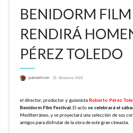
BENIDORM FILM 
RENDIRÁ HOMEN
PÉREZ TOLEDO
Publicado
palomitron
18 marzo, 2022
el
el director, productor y guionista
Roberto Pérez Tol
Benidorm Film Festival
. El acto
se celebrará el sábad
Mediterráneo, y se proyectará una selección de sus co
amigos para disfrutar de la obra de este gran cineasta.