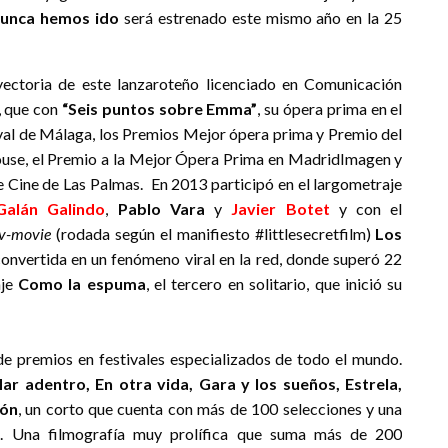
nunca hemos ido
será estrenado este mismo año en la 25
ectoria de este lanzaroteño licenciado en Comunicación
, que con
“Seis puntos sobre Emma”
, su ópera prima en el
ival de Málaga, los Premios Mejor ópera prima y Premio del
louse, el Premio a la Mejor Ópera Prima en MadridImagen y
e Cine de Las Palmas. En 2013 participó en el largometraje
Galán Galindo
,
Pablo Vara
y
Javier Botet
y con el
tv-movie
(rodada según el manifiesto #littlesecretfilm)
Los
 convertida en un fenómeno viral en la red, donde superó 22
aje
Como la espuma
, el tercero en solitario, que inició su
e premios en festivales especializados de todo el mundo.
ar adentro, En otra vida, Gara y los sueños, Estrela,
ión
, un corto que cuenta con más de 100 selecciones y una
. Una filmografía muy prolífica que suma más de 200