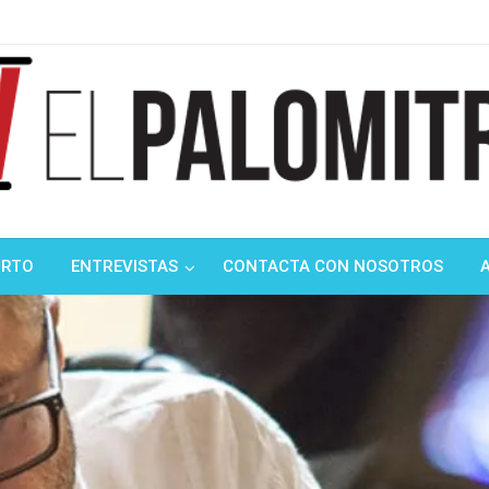
ndustria de cine española y latinoamericana
mitrón
ORTO
ENTREVISTAS
CONTACTA CON NOSOTROS