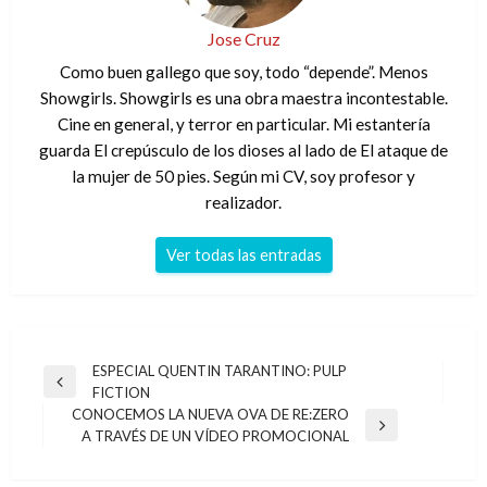
Jose Cruz
Como buen gallego que soy, todo “depende”. Menos
Showgirls. Showgirls es una obra maestra incontestable.
Cine en general, y terror en particular. Mi estantería
guarda El crepúsculo de los dioses al lado de El ataque de
la mujer de 50 pies. Según mi CV, soy profesor y
realizador.
Ver todas las entradas
Navegación
ESPECIAL QUENTIN TARANTINO: PULP
Entrada
FICTION
de
anterior
CONOCEMOS LA NUEVA OVA DE RE:ZERO
entradas
Entrada
A TRAVÉS DE UN VÍDEO PROMOCIONAL
siguiente