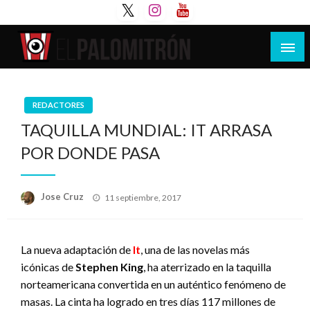
Saltar
al
contenido
Tu espacio de la industria de cine española y
El Palomitrón
latinoamericana
REDACTORES
TAQUILLA MUNDIAL: IT ARRASA
POR DONDE PASA
Publicado
Jose Cruz
11 septiembre, 2017
el
La nueva adaptación de
It
, una de las novelas más
icónicas de
Stephen King
, ha aterrizado en la taquilla
norteamericana convertida en un auténtico fenómeno de
masas. La cinta ha logrado en tres días 117 millones de