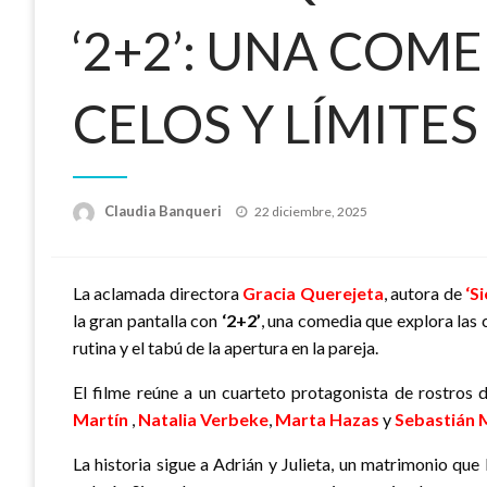
‘2+2’: UNA COM
CELOS Y LÍMITES
Publicado
Claudia Banqueri
22 diciembre, 2025
el
La aclamada directora
Gracia Querejeta
, autora de
‘Si
la gran pantalla con
‘2+2’
, una comedia que explora las 
rutina y el tabú de la apertura en la pareja.
El filme reúne a un cuarteto protagonista de rostros 
Martín
,
Natalia Verbeke
,
Marta Hazas
y
Sebastián 
La historia sigue a Adrián y Julieta, un matrimonio que