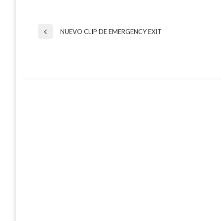
Navegación
NUEVO CLIP DE EMERGENCY EXIT
Entrada
anterior
de
entradas