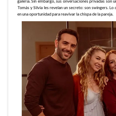
galería. Sin embargo, sus onversaciones privadas son 
Tomás y Silvia les revelan un secreto: son swingers. 
en una oportunidad para reavivar la chispa de la pareja.