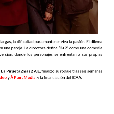
largas, la dificultad para mantener viva la pasión. El dilema
 en una pareja. La directora define
‘
2+2′
como una comedia
diversión, donde los personajes se enfrentan a sus propias
y
La Pirueta2mas2
AIE
, finalizó su rodaje tras seis semanas
ideo
y
À Punt Media
, y la financiación del
ICAA
.