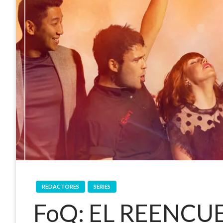
REDACTORES
SERIES
FoQ: EL REENCU