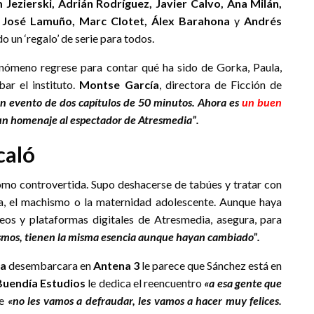
Jezierski, Adrián Rodríguez, Javier Calvo, Ana Milán,
 José Lamuño, Marc Clotet, Álex Barahona
y
Andrés
do un ‘regalo’ de serie para todos.
fenómeno regrese para contar qué ha sido de Gorka, Paula,
ar el instituto.
Montse García
, directora de Ficción de
n evento de dos capítulos de 50 minutos. Ahora es
un buen
un homenaje al espectador de Atresmedia
”.
caló
como controvertida. Supo deshacerse de tabúes y tratar con
a, el machismo o la maternidad adolescente. Aunque haya
deos y plataformas digitales de Atresmedia, asegura, para
mismos, tienen la misma esencia aunque hayan cambiado”.
ca
desembarcara en
Antena 3
le parece que Sánchez está en
Buendía Estudios
le dedica el reencuentro
«a esa gente que
e
«n
o les vamos a defraudar, les vamos a hacer muy felices.