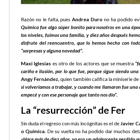
Razón no le falta, pues
Andrea Duro
no ha podido evit
Química
fue algo súper bonito para nosotros en una épo
los niveles, fuimos una familia, y diez años después hemo
disfrute del reencuentro
, que lo hemos hecho con tod
“sorpresas y alguna novedad”.
Maxi Iglesias
es otro de los actores que se muestra
“fe
cariño e ilusión, por lo que fue, porque sigue siendo una
Angy Fernández,
quien también califica la miniserie de
si volveríamos a trabajar, y cuando me llamaron fue una
empecé y con ese personaje que tanto nos dio”.
La “resurrección” de Fer
Sin duda el regreso con más incógnitas es el de
Javier C
o Química
. De su vuelta no ha podido dar muchos deta
«Hace más de diez años, yo era un adolescente perdido 