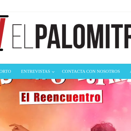
ndustria de cine española y latinoamericana
mitrón
CORTO
ENTREVISTAS
CONTACTA CON NOSOTROS