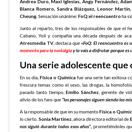
Andrea Duro, Maxi Iglesias, Angy Fernández, Adam 
Blanca Romero, Sandra Blázquez, Leonor Martín,
Cheung.
Sensación unánime:
FoQ:el reencuentro
ha si
Junto al reparto, tres de los responsables de que el 
Cabano, Yoli y compañía una década después de acab
Atresmedia TV
, destaca que
«
FoQ: El reencuentro
es u
momento para la nostalgia
y lo vais a disfrutar porque
es 
Una serie adolescente que 
En su día,
Física o Química
fue una serie tan exitosa 
frescura temas como el sexo, las drogas, la homofobi
pasado tanto tiempo,
Emilio Sánchez
, gerente de ví
alivio de los fans que
”los personajes siguen siendo los 
A la responsable de que en su momento
Física o Quími
lo cierto.
Sonia Martínez
, ahora directora editorial de
nos siguió durante todos esos años”,
prometiéndoles qu