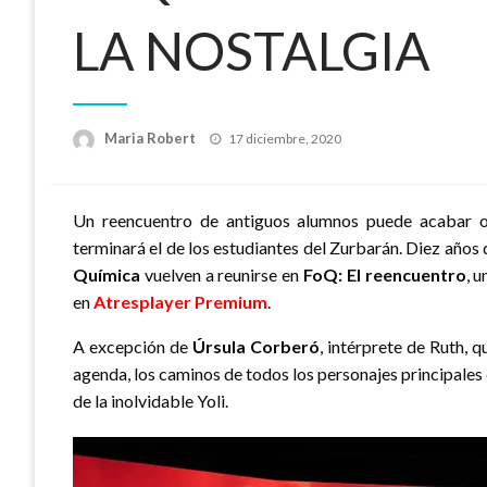
LA NOSTALGIA
Publicado
Maria Robert
17 diciembre, 2020
el
Un reencuentro de antiguos alumnos puede acabar
terminará el de los estudiantes del Zurbarán. Diez años
Química
vuelven a reunirse en
FoQ: El reencuentro
, 
en
Atresplayer Premium
.
A excepción de
Úrsula Corberó
, intérprete de Ruth, 
agenda, los caminos de todos los personajes principales 
de la inolvidable Yoli.