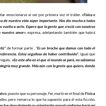
ar emocionarse al ver por primera vez el tráiler.
«
Física o
ca de nuestra vida súper importante. Nos dio mucho a todos
s vuelto a serlo.
Espero que la gente que creció con nosotros
o nuestro amor»
, expresa, adelantando también que habrá
liz”
de formar parte . “
Es un broche que damos con todo el
 referencia. Estoy orgulloso de haber contribuido”.
Igual que
 regalo.
«En este año en el que el mundo se paró, no sabíamos
 alegría muy grande. Más aún con la gente que quiero, donde
alvo
, puesto que su personaje, Fer, murió en el final de
Física
lles, pero remarca lo que ha supuesto para él esta ficción,
que
fue descubriendo su orientación sexual conforme hacía mi