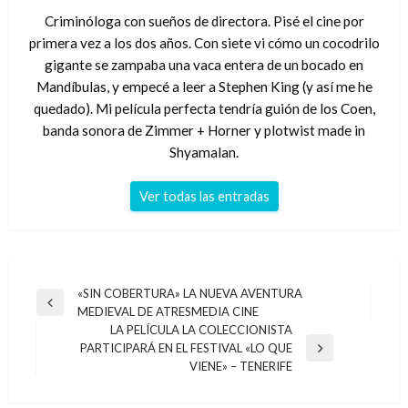
Criminóloga con sueños de directora. Pisé el cine por
primera vez a los dos años. Con siete vi cómo un cocodrilo
gigante se zampaba una vaca entera de un bocado en
Mandíbulas, y empecé a leer a Stephen King (y así me he
quedado). Mi película perfecta tendría guión de los Coen,
banda sonora de Zimmer + Horner y plotwist made in
Shyamalan.
Ver todas las entradas
Navegación
«SIN COBERTURA» LA NUEVA AVENTURA
Entrada
MEDIEVAL DE ATRESMEDIA CINE
de
anterior
LA PELÍCULA LA COLECCIONISTA
entradas
PARTICIPARÁ EN EL FESTIVAL «LO QUE
Entrada
VIENE» – TENERIFE
siguiente