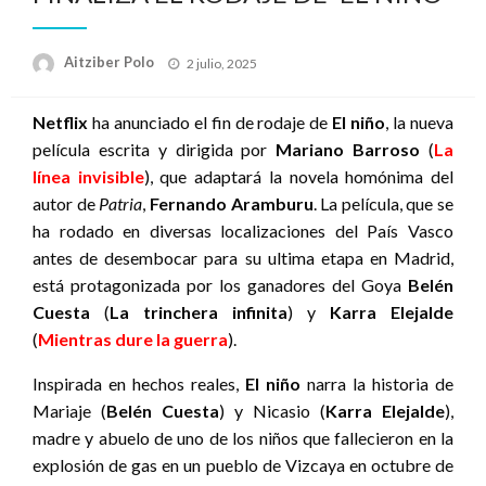
Publicado
Aitziber Polo
2 julio, 2025
el
Netflix
ha anunciado el fin de rodaje de
El niño
, la nueva
película escrita y dirigida por
Mariano Barroso
(
La
línea invisible
), que adaptará la novela homónima del
autor de
Patria
,
Fernando Aramburu
. La película, que se
ha rodado en diversas localizaciones del País Vasco
antes de desembocar para su ultima etapa en Madrid,
está protagonizada por los ganadores del Goya
Belén
Cuesta
(
La trinchera infinita
) y
Karra Elejalde
(
Mientras dure la guerra
).
Inspirada en hechos reales,
El niño
narra la historia de
Mariaje (
Belén Cuesta
) y Nicasio (
Karra Elejalde
),
madre y abuelo de uno de los niños que fallecieron en la
explosión de gas en un pueblo de Vizcaya en octubre de