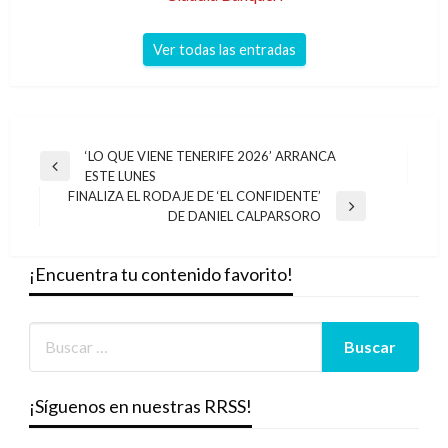
Ver todas las entradas
Navegación
‘LO QUE VIENE TENERIFE 2026’ ARRANCA
Entrada
ESTE LUNES
de
anterior
FINALIZA EL RODAJE DE ‘EL CONFIDENTE’
entradas
Entrada
DE DANIEL CALPARSORO
siguiente
¡Encuentra tu contenido favorito!
¡Síguenos en nuestras RRSS!