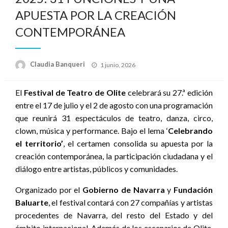
APUESTA POR LA CREACIÓN
CONTEMPORÁNEA
Publicado
Claudia Banqueri
1 junio, 2026
el
El
Festival de Teatro de Olite
celebrará su 27.ª edición
entre el 17 de julio y el 2 de agosto con una programación
que reunirá 31 espectáculos de teatro, danza, circo,
clown, música y performance. Bajo el lema ‘
Celebrando
el territorio’
, el certamen consolida su apuesta por la
creación contemporánea, la participación ciudadana y el
diálogo entre artistas, públicos y comunidades.
Organizado por el
Gobierno de Navarra
y
Fundación
Baluarte
, el festival contará con 27 compañías y artistas
procedentes de Navarra, del resto del Estado y del
ámbito internacional. Además de los escenarios de Olite,