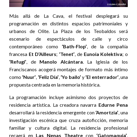
Más allá de La Cava, el festival desplegará su
programación en distintos espacios patrimoniales y
urbanos de Olite. La Plaza de los Teobaldos será
escenario de espectáculos de calle y circo
contemporáneo como
‘Bath-Flop’
, de la compañía
francesa
Et D’Ailleurs
;
‘Tenet’
, de
Eunoia Kolektiva
; o
‘Refugi’
, de
Manolo Alcántara
. La Iglesia de los
Franciscanos acogerá montajes de formato más íntimo
como
‘Nuur’
,
‘Feliz Día’
,
‘Yo bailo’
y
‘El enterrador’
, una
propuesta centrada en la memoria histórica.
La programación incluye asimismo dos proyectos de
residencia artística. La creadora navarra
Edurne Pena
desarrollará la residencia emergente con
‘Amortzia’
, una
investigación escénica que cruza autoficción, memoria
familiar y cultura digital. La residencia profesional
recaerá en
Las Nenas Theatre
con
‘Gatomaquia’
,